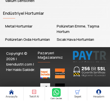
Vakum Sensörleri
Endüstriyel Hortumlar
Metal Hortumlar
Poliüretan Emme, Taşma
Hortum
Poliüretan Gıda Hortumları
Sıcak Hava Hortumları
Pazaryeri
Copyright ©
Mağazalarımız
2026 |
biendustri.com |
Her Hakkı Saklıdır.
Anasayfa
Teklif Al
Sepet
Hesabım
Canlı Destek