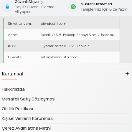
Güvenli Alışveriş
Müşteri Hizmetleri
PayTR Güvenli Ödeme
Talepleriniz İçin Bize Yazın
Altyapısı
Şirket Ünvanı:
biendustri.com
Adres:
İkitelli O.S.B. Eskoop Sanayi Sitesi / İstanbul
KDV:
Fiyatlarımıza K.D.V. Dahildir.
E-Posta:
satis@biendustri.com
Kurumsal
Hakkımızda
Mesafeli Satış Sözleşmesi
Gizlilik Politikası
Kişisel Verilerin Korunması
Çerez Aydınlatma Metni