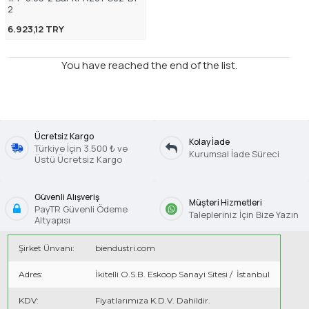
2
6.923,12 TRY
You have reached the end of the list.
Ücretsiz Kargo
Kolay İade
Türkiye İçin 3.500 ₺ ve
Kurumsal İade Süreci
Üstü Ücretsiz Kargo
Güvenli Alışveriş
Müşteri Hizmetleri
PayTR Güvenli Ödeme
Talepleriniz İçin Bize Yazın
Altyapısı
Şirket Ünvanı:
biendustri.com
Adres:
İkitelli O.S.B. Eskoop Sanayi Sitesi / İstanbul
KDV:
Fiyatlarımıza K.D.V. Dahildir.