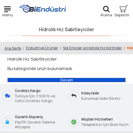
Hidrolik Hız Sabitleyiciler
Endüstriyel Ürünler
Şok Emiciler ve Hidrolik Hız Kontroller
Hid
Ana Sayfa
Hidrolik Hız Sabitleyiciler
Bu kategoride ürün bulunamadı.
Devam
Ücretsiz Kargo
Kolay İade
Türkiye İçin 3.500 ₺ ve
Kurumsal İade Süreci
Üstü Ücretsiz Kargo
Güvenli Alışveriş
Müşteri Hizmetleri
PayTR Güvenli Ödeme
Talepleriniz İçin Bize Yazın
Altyapısı