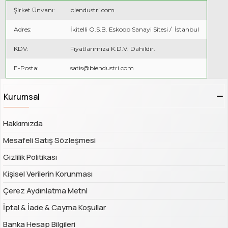
Şirket Ünvanı:
biendustri.com
Adres:
İkitelli O.S.B. Eskoop Sanayi Sitesi / İstanbul
KDV:
Fiyatlarımıza K.D.V. Dahildir.
E-Posta:
satis@biendustri.com
Kurumsal
Hakkımızda
Mesafeli Satış Sözleşmesi
Gizlilik Politikası
Kişisel Verilerin Korunması
Çerez Aydınlatma Metni
İptal & İade & Cayma Koşullar
Banka Hesap Bilgileri