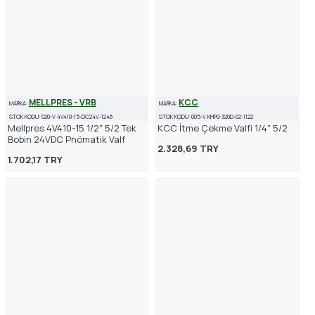
MELLPRES - VRB
KCC
MARKA:
MARKA:
STOK KODU:
020-V 4V410-15-DC24V-1246
STOK KODU:
005-V KHPG 320D-02-1122
Mellpres 4V410-15 1/2" 5/2 Tek
KCC İtme Çekme Valfi 1/4" 5/2
Bobin 24VDC Pnömatik Valf
2.328,69 TRY
1.702,17 TRY