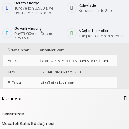
Ücretsiz Kargo
Kolay İade
Türkiye İçin 3.500 ₺ ve
Kurumsal İade Süreci
Üstü Ücretsiz Kargo
Güvenli Alışveriş
Müşteri Hizmetleri
PayTR Güvenli Ödeme
Talepleriniz İçin Bize Yazın
Altyapısı
Şirket Ünvanı:
biendustri.com
Adres:
İkitelli O.S.B. Eskoop Sanayi Sitesi / İstanbul
KDV:
Fiyatlarımıza K.D.V. Dahildir.
E-Posta:
satis@biendustri.com
Kurumsal
Hakkımızda
Mesafeli Satış Sözleşmesi