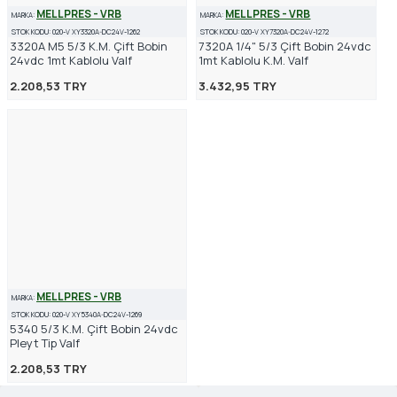
MELLPRES - VRB
MELLPRES - VRB
MARKA:
MARKA:
STOK KODU:
020-V XY3320A-DC24V-1262
STOK KODU:
020-V XY7320A-DC24V-1272
3320A M5 5/3 K.M. Çift Bobin
7320A 1/4" 5/3 Çift Bobin 24vdc
24vdc 1mt Kablolu Valf
1mt Kablolu K.M. Valf
2.208,53 TRY
3.432,95 TRY
MELLPRES - VRB
MARKA:
STOK KODU:
020-V XY5340A-DC24V-1269
5340 5/3 K.M. Çift Bobin 24vdc
Pleyt Tip Valf
2.208,53 TRY