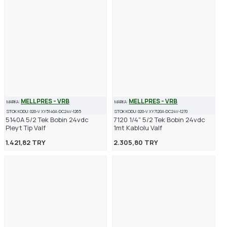
MELLPRES - VRB
MELLPRES - VRB
MARKA:
MARKA:
STOK KODU:
020-V XY5140A-DC24V-1265
STOK KODU:
020-V XY7120A-DC24V-1270
5140A 5/2 Tek Bobin 24vdc
7120 1/4" 5/2 Tek Bobin 24vdc
Pleyt Tip Valf
1mt Kablolu Valf
1.421,82 TRY
2.305,80 TRY