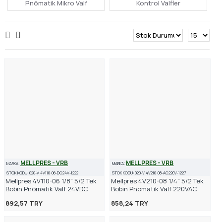
Pnömatik Mikro Valf
Kontrol Valfler
MELLPRES - VRB
MELLPRES - VRB
MARKA:
MARKA:
STOK KODU:
020-V 4V110-06-DC24V-1222
STOK KODU:
020-V 4V210-08-AC220V-1227
Mellpres 4V110-06 1/8" 5/2 Tek
Mellpres 4V210-08 1/4" 5/2 Tek
Bobin Pnömatik Valf 24VDC
Bobin Pnömatik Valf 220VAC
892,57 TRY
858,24 TRY