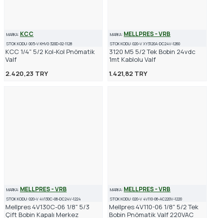
KCC
MELLPRES - VRB
MARKA:
MARKA:
STOK KODU:
005-V KHVG 320D-02-1128
STOK KODU:
020-V XY3120A-DC24V-1260
KCC 1/4" 5/2 Kol-Kol Pnömatik
3120 M5 5/2 Tek Bobin 24vdc
Valf
1mt Kablolu Valf
2.420,23 TRY
1.421,82 TRY
MELLPRES - VRB
MELLPRES - VRB
MARKA:
MARKA:
STOK KODU:
020-V 4V130C-06-DC24V-1224
STOK KODU:
020-V 4V110-06-AC220V-1220
Mellpres 4V130C-06 1/8" 5/3
Mellpres 4V110-06 1/8" 5/2 Tek
Çift Bobin Kapalı Merkez
Bobin Pnömatik Valf 220VAC