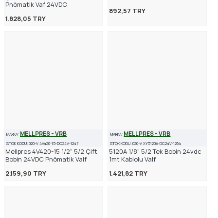
Pnömatik Vaf 24VDC
892,57 TRY
1.828,05 TRY
MELLPRES - VRB
MELLPRES - VRB
MARKA:
MARKA:
STOK KODU:
020-V 4V420-15-DC24V-1247
STOK KODU:
020-V XY5120A-DC24V-1264
Mellpres 4V420-15 1/2" 5/2 Çift
5120A 1/8" 5/2 Tek Bobin 24vdc
Bobin 24VDC Pnömatik Valf
1mt Kablolu Valf
2.159,90 TRY
1.421,82 TRY