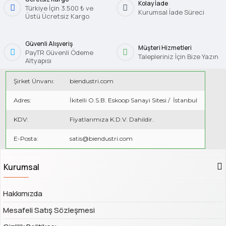
Kolay İade
Türkiye İçin 3.500 ₺ ve
Kurumsal İade Süreci
Üstü Ücretsiz Kargo
Güvenli Alışveriş
Müşteri Hizmetleri
PayTR Güvenli Ödeme
Talepleriniz İçin Bize Yazın
Altyapısı
Şirket Ünvanı:
biendustri.com
Adres:
İkitelli O.S.B. Eskoop Sanayi Sitesi / İstanbul
KDV:
Fiyatlarımıza K.D.V. Dahildir.
E-Posta:
satis@biendustri.com
Kurumsal
Hakkımızda
Mesafeli Satış Sözleşmesi