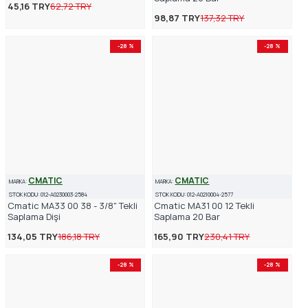
45,16 TRY
62,72 TRY
98,87 TRY
137,32 TRY
-28 %
-28 %
CMATIC
CMATIC
MARKA:
MARKA:
STOK KODU:
012-A0230003-2584
STOK KODU:
012-A0210004-2577
Cmatic MA33 00 38 - 3/8" Tekli
Cmatic MA31 00 12 Tekli
Saplama Dişi
Saplama 20 Bar
134,05 TRY
186,18 TRY
165,90 TRY
230,41 TRY
-28 %
-28 %