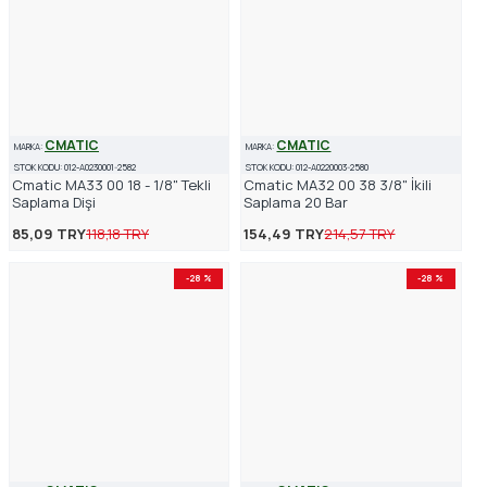
CMATIC
CMATIC
MARKA:
MARKA:
STOK KODU:
012-A0230001-2582
STOK KODU:
012-A0220003-2580
Cmatic MA33 00 18 - 1/8" Tekli
Cmatic MA32 00 38 3/8" İkili
Saplama Dişi
Saplama 20 Bar
85,09 TRY
118,18 TRY
154,49 TRY
214,57 TRY
-28 %
-28 %