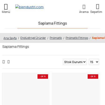
Saplama Fittings
Endüstriyel Ürünler
Pnömatik
Pnömatik Fittings
Saplama F
Ana Sayfa
Saplama Fittings
-28 %
-28 %