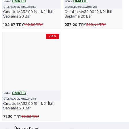
CMATIC
CMATIC
MARKA:
MARKA:
STOK KODU:
012-A0220002-2579
STOK KODU:
012-A0220004-2581
Cmatic MA32 00 14 - 1/4" İkili
Cmatic MA32 00 12 1/2" İkili
Saplama 20 Bar
Saplama 20 Bar
102,67 TRY
142,60 TRY
237,20 TRY
329,44 TRY
-28 %
CMATIC
MARKA:
STOK KODU:
012-A0220001-2578
Cmatic MA32 00 18 - 1/8" İkili
Saplama 20 Bar
71,30 TRY
99,03 TRY
Ücretsiz Kargo