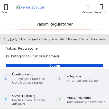
Vakum Regülatörler
Endüstriyel Ürünler
Pnömatik
Pnömatik Vakum Ekipmanları
Ana Sayfa
Vakum Regülatörler
Bu kategoride ürün bulunamadı.
Devam
Ücretsiz Kargo
Kolay İade
Türkiye İçin 3.500 ₺ ve
Kurumsal İade Süreci
Üstü Ücretsiz Kargo
Güvenli Alışveriş
Müşteri Hizmetleri
PayTR Güvenli Ödeme
Talepleriniz İçin Bize Yazın
Altyapısı