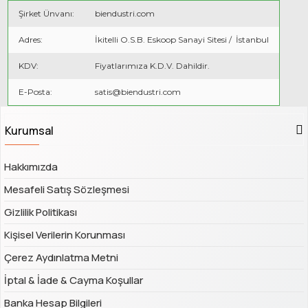
Şirket Ünvanı:
biendustri.com
Adres:
İkitelli O.S.B. Eskoop Sanayi Sitesi / İstanbul
KDV:
Fiyatlarımıza K.D.V. Dahildir.
E-Posta:
satis@biendustri.com
Kurumsal
Hakkımızda
Mesafeli Satış Sözleşmesi
Gizlilik Politikası
Kişisel Verilerin Korunması
Çerez Aydınlatma Metni
İptal & İade & Cayma Koşullar
Banka Hesap Bilgileri