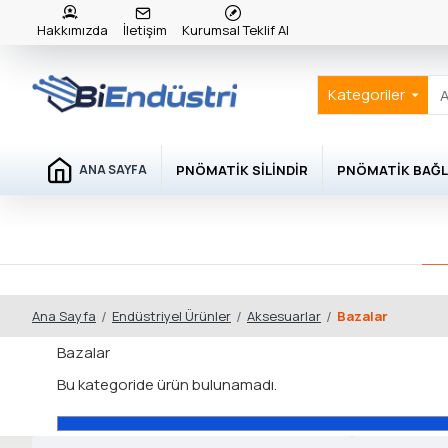
Hakkımızda
İletişim
Kurumsal Teklif Al
Kategoriler
PNÖMATIK SILINDIR
PNÖMATIK BAĞL
ANA SAYFA
Endüstriyel Ürünler
Aksesuarlar
Bazalar
Ana Sayfa
Bazalar
Bu kategoride ürün bulunamadı.