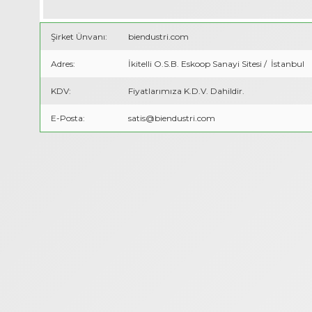
Şirket Ünvanı:
biendustri.com
Adres:
İkitelli O.S.B. Eskoop Sanayi Sitesi / İstanbul
KDV:
Fiyatlarımıza K.D.V. Dahildir.
E-Posta:
satis@biendustri.com