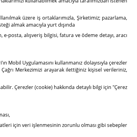
haklarımızı kullanabilmek amacıyla tarafımızdan istenen
lanılmak üzere iş ortaklarımızla, Şirketimiz; pazarlama,
steği almak amacıyla yurt dışında
 e-posta, alışveriş bilgisi, fatura ve ödeme detayı, aracı
ri’ın Mobil Uygulamasını kullanmanız dolayısıyla çerezler
rı Merkezimizi arayarak ilettiğiniz kişisel verileriniz,
ir. Çerezler (cookie) hakkında detaylı bilgi için "Çerez
ması,
leri için veri işlenmesinin zorunlu olması gibi sebepler