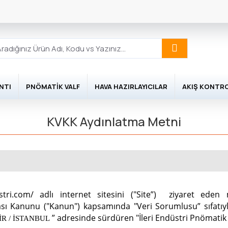
NTI
PNÖMATIK VALF
HAVA HAZIRLAYICILAR
AKIŞ KONTR
KVKK Aydınlatma Metni
tri.com/ adlı internet sitesini ("Site”) ziyaret eden m
ası Kanunu ("Kanun") kapsamında "Veri Sorumlusu” sıfatıyla 
” adresinde sürdüren "İleri Endüstri Pnömatik Hi
İR / İSTANBUL