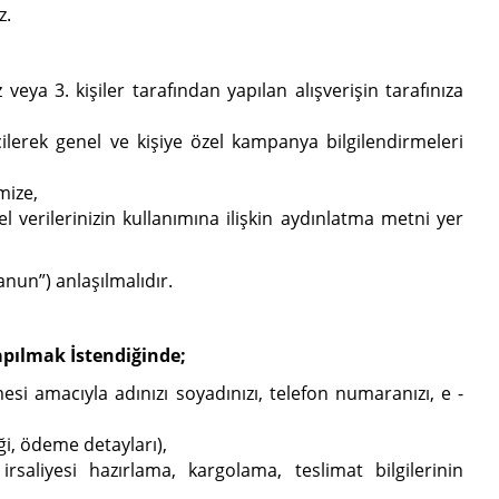
z.
eya 3. kişiler tarafından yapılan alışverişin tarafınıza
eçilerek genel ve kişiye özel kampanya bilgilendirmeleri
mize,
l verilerinizin kullanımına ilişkin aydınlatma metni yer
nun”) anlaşılmalıdır.
apılmak İstendiğinde;
esi amacıyla adınızı soyadınızı, telefon numaranızı, e -
riği, ödeme detayları),
rsaliyesi hazırlama, kargolama, teslimat bilgilerinin