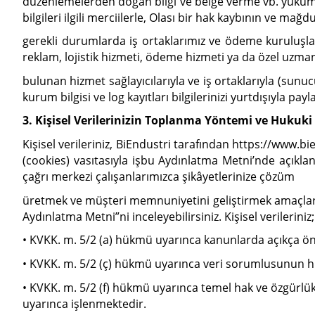
düzenlemelerden doğan bilgi ve belge verme vb. yükümlü
bilgileri ilgili merciilerle, Olası bir hak kaybının ve ma
gerekli durumlarda iş ortaklarımız ve ödeme kuruluşları
reklam, lojistik hizmeti, ödeme hizmeti ya da özel uzma
bulunan hizmet sağlayıcılarıyla ve iş ortaklarıyla (sunuc
kurum bilgisi ve log kayıtları bilgilerinizi yurtdışıyla pay
3. Kişisel Verilerinizin Toplanma Yöntemi ve Hukuki
Kişisel verileriniz, BiEndustri tarafından https://www.b
(cookies) vasıtasıyla işbu Aydınlatma Metni’nde açıklan
çağrı merkezi çalışanlarımızca şikâyetlerinize çözüm
üretmek ve müşteri memnuniyetini geliştirmek amaçlarıyl
Aydınlatma Metni”ni inceleyebilirsiniz. Kişisel verileriniz;
• KVKK. m. 5/2 (a) hükmü uyarınca kanunlarda açıkça ö
• KVKK. m. 5/2 (ç) hükmü uyarınca veri sorumlusunun hu
• KVKK. m. 5/2 (f) hükmü uyarınca temel hak ve özgürlük
uyarınca işlenmektedir.