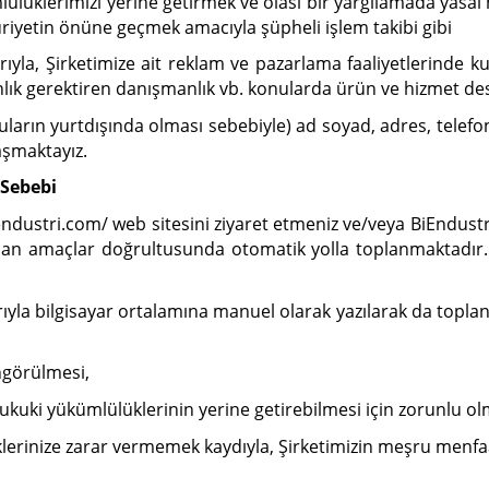
lüklerimizi yerine getirmek ve olası bir yargılamada yasal 
ğduriyetin önüne geçmek amacıyla şüpheli işlem takibi gibi
yla, Şirketimize ait reklam ve pazarlama faaliyetlerinde kul
nlık gerektiren danışmanlık vb. konularda ürün ve hizmet de
uların yurtdışında olması sebebiyle) ad soyad, adres, telefon,
laşmaktayız.
 Sebebi
iendustri.com/ web sitesini ziyaret etmeniz ve/veya BiEndust
an amaçlar doğrultusunda otomatik yolla toplanmaktadır. Çağ
a bilgisayar ortalamına manuel olarak yazılarak da toplanabil
ngörülmesi,
kuki yükümlülüklerinin yerine getirebilmesi için zorunlu ol
lerinize zarar vermemek kaydıyla, Şirketimizin meşru menfaat