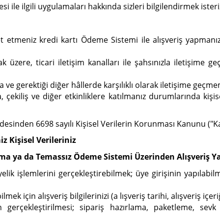
esi ile ilgili uygulamaları hakkında sizleri bilgilendirmek isteri
t etmeniz kredi kartı Ödeme Sistemi ile alışveriş yapmanız v
üzere, ticari iletişim kanalları ile şahsınızla iletişime g
a ve gerektiği diğer hâllerde karşılıklı olarak iletişime geçme
ekiliş ve diğer etkinliklere katılmanız durumlarında kişise
desinden 6698 sayılı Kişisel Verilerin Korunması Kanunu ("Ka
z Kişisel Verileriniz
ulama ya da Temassız Ödeme Sistemi Üzerinden
Alışveriş Y
ik işlemlerini gerçekleştirebilmek; üye girişinin yapılabilm
ek için alışveriş bilgilerinizi (a lışveriş tarihi, alışveriş içe
 gerçekleştirilmesi; sipariş hazırlama, paketleme, sevk i