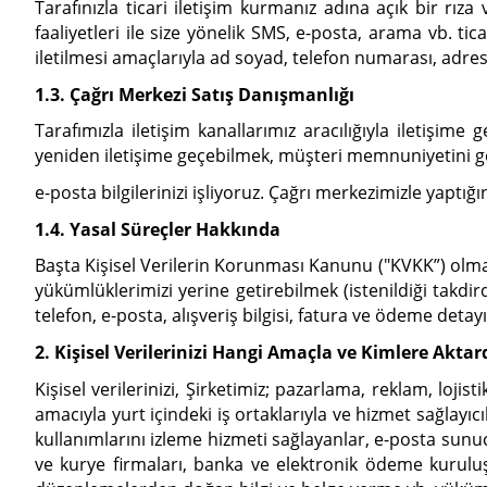
Tarafınızla ticari iletişim kurmanız adına açık bir rız
faaliyetleri ile size yönelik SMS, e-posta, arama vb. ti
iletilmesi amaçlarıyla ad soyad, telefon numarası, adres 
1.3. Çağrı Merkezi Satış Danışmanlığı
Tarafımızla iletişim kanallarımız aracılığıyla iletişime
yeniden iletişime geçebilmek, müşteri memnuniyetini ge
e-posta bilgilerinizi işliyoruz. Çağrı merkezimizle yaptı
1.4. Yasal Süreçler Hakkında
Başta Kişisel Verilerin Korunması Kanunu ("KVKK”) olm
yükümlüklerimizi yerine getirebilmek (istenildiği takdi
telefon, e-posta, alışveriş bilgisi, fatura ve ödeme detayı,
2. Kişisel Verilerinizi Hangi Amaçla ve Kimlere Aktar
Kişisel verilerinizi, Şirketimiz; pazarlama, reklam, lo
amacıyla yurt içindeki iş ortaklarıyla ve hizmet sağlayıc
kullanımlarını izleme hizmeti sağlayanlar, e-posta sunucu 
ve kurye firmaları, banka ve elektronik ödeme kuruluş