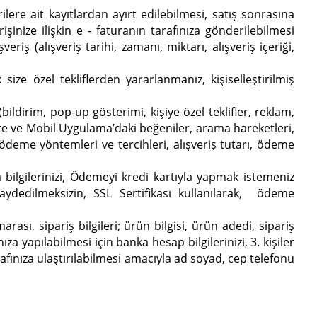
lere ait kayıtlardan ayırt edilebilmesi, satış sonrasına
işinize ilişkin e - faturanın tarafınıza gönderilebilmesi
eriş (alışveriş tarihi, zamanı, miktarı, alışveriş içeriği,
ze özel tekliflerden yararlanmanız, kişiselleştirilmiş
bildirim, pop-up gösterimi, kişiye özel teklifler, reklam,
Site ve Mobil Uygulama’daki beğeniler, arama hareketleri,
, ödeme yöntemleri ve tercihleri, alışveriş tutarı, ödeme
 bilgilerinizi, Ödemeyi kredi kartıyla yapmak istemeniz
 kaydedilmeksizin, SSL Sertifikası kullanılarak, ödeme
sı, sipariş bilgileri; ürün bilgisi, ürün adedi, sipariş
ıza yapılabilmesi için banka hesap bilgilerinizi, 3. kişiler
fınıza ulaştırılabilmesi amacıyla ad soyad, cep telefonu