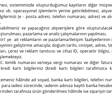
ilmesi, sistemimizde oluşturduğumuz kayıtların diğer müşteri
esi vb. operasyonel işlemlerin yerine getirilebilmesi, alışver
gilerinizi (e - posta adresi, telefon numarası, adres) ve alışv
,
ilmeniz ve yapacağınız alışverişlere göre oluşturulacak si
şturulması, pazarlama ve analiz çalışmalarının yapılması,
i’ ye ait reklamların ve pazarlama/iletişim faaliyetlerinin (
eyimini geliştirme amacıyla; doğum tarihi, cinsiyet, adres, 
ları, çerez ve reklam tanıtıcısı ve cihaz ID, operatör bilgisi
 işlemekteyiz.
T.C. kimlik numarası ve/veya vergi numarası ve diğer fatura
edi kartı bilgileriniz (kredi kartı bilgileri tarafımızca
niz hâlinde ad soyad, banka kartı bilgileri, telefon numara
bir para iadesi sürecinde, iadenin adınıza kayıtlı banka hesabın
nden tarafınıza ürün gönderilmesi hâlinde ise siparişin tara