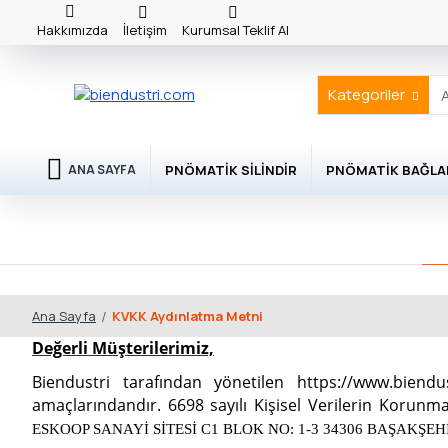
Hakkımızda
İletişim
Kurumsal Teklif Al
Kategoriler
PNÖMATIK SILINDIR
PNÖMATIK BAĞLA
ANA SAYFA
KVKK Aydınlatma Metni
Ana Sayfa
Değerli Müşterilerimiz,
Biendustri tarafından yönetilen https://www.biendus
amaçlarındandır. 6698 sayılı Kişisel Verilerin Korunm
ESKOOP SANAYİ SİTESİ C1 BLOK NO: 1-3 34306 BAŞAKŞEH