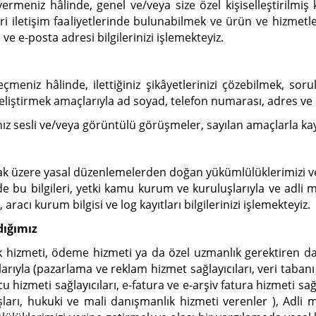
a vermeniz hâlinde, genel ve/veya size özel kişiselleştirilm
cari iletişim faaliyetlerinde bulunabilmek ve ürün ve hizmet
ve e-posta adresi bilgilerinizi işlemekteyiz.
 geçmeniz hâlinde, ilettiğiniz şikâyetlerinizi çözebilmek, sor
liştirmek amaçlarıyla ad soyad, telefon numarası, adres ve
ğınız sesli ve/veya görüntülü görüşmeler, sayılan amaçlarla kay
ak üzere yasal düzenlemelerden doğan yükümlülüklerimizi ve 
rde bu bilgileri, yetki kamu kurum ve kuruluşlarıyla ve adl
 aracı kurum bilgisi ve log kayıtları bilgilerinizi işlemekteyiz.
dığımız
jistik hizmeti, ödeme hizmeti ya da özel uzmanlık gerektire
ılarıyla (pazarlama ve reklam hizmet sağlayıcıları, veri taba
hizmeti sağlayıcıları, e-fatura ve e-arşiv fatura hizmeti sağlay
ları, hukuki ve mali danışmanlık hizmeti verenler ), Adli 