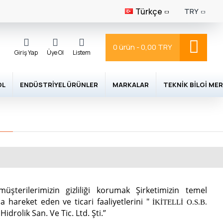
Türkçe
TRY
0 ürün - 0,00 TRY
Giriş Yap
Üye Ol
Listem
OL
ENDÜSTRIYEL ÜRÜNLER
MARKALAR
TEKNIK BILGI MER
üşterilerimizin gizliliği korumak Şirketimizin temel
hareket eden ve ticari faaliyetlerini "
İKİTELLİ O.S.B.
drolik San. Ve Tic. Ltd. Şti.”