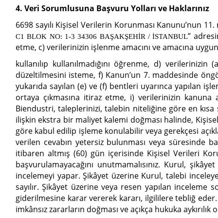
4. Veri Sorumlusuna Başvuru Yolları ve Haklarınız
6698 sayılı Kişisel Verilerin Korunması Kanunu’nun 11
” adresi
C1 BLOK NO: 1-3 34306 BAŞAKŞEHİR / İSTANBUL
etme, c) verilerinizin işlenme amacını ve amacına uygu
kullanılıp kullanılmadığını öğrenme, d) verilerinizin (
düzeltilmesini isteme, f) Kanun’un 7. maddesinde öngörül
yukarıda sayılan (e) ve (f) bentleri uyarınca yapılan iş
ortaya çıkmasına itiraz etme, i) verilerinizin kanuna
Biendustri, taleplerinizi, talebin niteliğine göre en kı
ilişkin ekstra bir maliyet kalemi doğması halinde, Kişisel
göre kabul edilip işleme konulabilir veya gerekçesi açıkl
verilen cevabın yetersiz bulunması veya süresinde ba
itibaren altmış (60) gün içerisinde Kişisel Verileri 
başvurulamayacağını unutmamalısınız. Kurul, şikâyet
incelemeyi yapar. Şikâyet üzerine Kurul, talebi inceleye
sayılır. Şikâyet üzerine veya resen yapılan inceleme so
giderilmesine karar vererek kararı, ilgililere tebliğ eder
imkânsız zararların doğması ve açıkça hukuka aykırılık o