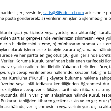
. maddesi çerçevesinde,
satis@BiEndustri.com
adresine e-pos
ne posta göndererek; a) verilerinizin işlenip işlenmediğini ö
n
aktarılmışsa) yurtiçinde veya yurtdışında aktarıldığı taraf
en şartlar çerçevesinde verilerinizin silinmesini veya yok ed
lemlerin bildirilmesini isteme, h) münhasıran otomatik siste
 aykırı olarak işlenmesise bebiyle zarara uğramanız hâlind
sa sürede ve her şartta en geç otuz (30) gün içerisinde ücret
 Verileri Koruma Kurulu tarafından belirlenen tarifedeki ücret
anarak yazılı usulle reddedilebilir. Yukarıda belirtilen süre
şvuruya cevap verilmemesi hâllerinde; cevabın tebliğini t
Koruma Kurulu’na ("Kurul”) şikâyette bulunma hakkına sahi
 üzerine veya ihlâl iddiasını kendiliğinden öğrenmesi du
rek ilgililere cevap verir. Şikâyet tarihinden itibaren altm
nucunda, ihlâlin varlığının anlaşılması hâlinde Kurul, tespi
. Bu karar, tebliğden itibaren gecikmeksizin ve en geç otuz (30
lması hâlinde, veri işlenmesinin veya verinin yurt dışına akt