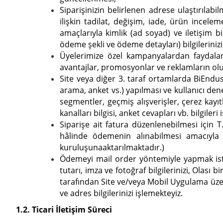
Siparişinizin belirlenen adrese ulaştırılab
ilişkin tadilat, değişim, iade, ürün incelem
amaçlarıyla kimlik (ad soyad) ve iletişim bil
ödeme şekli ve ödeme detayları) bilgilerinizi
Üyelerimize özel kampanyalardan faydalanab
avantajlar, promosyonlar ve reklamların olu
Site veya diğer 3. taraf ortamlarda BiEndustr
arama, anket vs.) yapılması ve kullanıcı den
segmentler, geçmiş alışverişler, çerez kayıt
kanalları bilgisi, anket cevapları vb. bilgileri
Siparişe ait fatura düzenlenebilmesi için 
hâlinde ödemenin alınabilmesi amacıyla kr
kuruluşuna
aktarılmaktadır.)
Ödemeyi mail order yöntemiyle yapmak isteme
tutarı, imza ve fotoğraf bilgilerinizi, Olası 
tarafından Site ve/veya Mobil Uygulama üzeri
ve adres bilgilerinizi işlemekteyiz.
1.2. Ticari İletişim Süreci