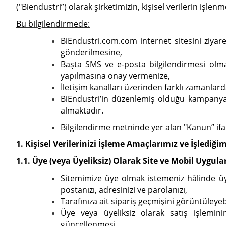
("Biendustri”) olarak şirketimizin, kişisel verilerin işlenm
Bu bilgilendirmede:
BiEndustri.com.com internet sitesini ziyare
gönderilmesine,
Başta SMS ve e-posta bilgilendirmesi olmak 
yapılmasına onay vermenize,
İletişim kanalları üzerinden farklı zamanlard
BiEndustri’in düzenlemiş olduğu kampanya, ç
almaktadır.
Bilgilendirme metninde yer alan "Kanun” ifa
1. Kişisel Verilerinizi İşleme Amaçlarımız ve İşlediğimi
1.1. Üye (veya Üyeliksiz) Olarak Site ve Mobil Uyg
Sitemimize üye olmak istemeniz hâlinde üyel
postanızı, adresinizi ve parolanızı,
Tarafınıza ait sipariş geçmişini görüntüleyebilm
Üye veya üyeliksiz olarak satış işleminin
güncellenmesi,