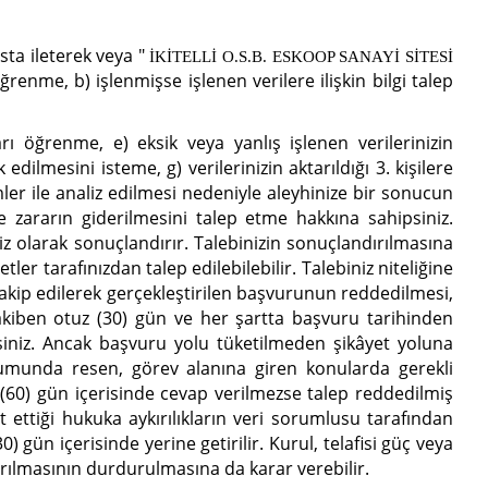
ta ileterek veya "
İKİTELLİ O.S.B. ESKOOP SANAYİ SİTESİ
ğrenme, b) işlenmişse işlenen verilere ilişkin bilgi talep
ları öğrenme, e) eksik veya yanlış işlenen verilerinizin
ilmesini isteme, g) verilerinizin aktarıldığı 3. kişilere
mler ile analiz edilmesi nedeniyle aleyhinize bir sonucun
e zararın giderilmesini talep etme hakkına sahipsiniz.
siz olarak sonuçlandırır. Talebinizin sonuçlandırılmasına
ler tarafınızdan talep edilebilebilir. Talebiniz niteliğine
ç takip edilerek gerçekleştirilen başvurunun reddedilmesi,
akiben otuz (30) gün ve her şartta başvuru tarihinden
psiniz. Ancak başvuru yolu tüketilmeden şikâyet yoluna
rumunda resen, görev alanına giren konularda gerekli
ış (60) gün içerisinde cevap verilmezse talep reddedilmiş
t ettiği hukuka aykırılıkların veri sorumlusu tarafından
) gün içerisinde yerine getirilir. Kurul, telafisi güç veya
arılmasının durdurulmasına da karar verebilir.