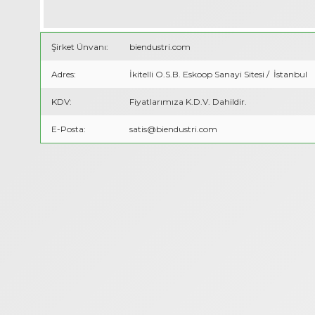
Şirket Ünvanı:
biendustri.com
Adres:
İkitelli O.S.B. Eskoop Sanayi Sitesi / İstanbul
KDV:
Fiyatlarımıza K.D.V. Dahildir.
E-Posta:
satis@biendustri.com