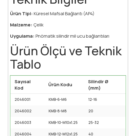
Ürün Tipi:
Küresel Mafsal Bağlantı (AP4)
Malzeme:
Çelik
Uygulama:
Pnömatik silindir mil ucu bağlantıları
Ürün Ölçü ve Teknik
Tablo
Sayısal
Silindir Ø
Ürün Kodu
Kod
(mm)
2046001
KMB-6-M6
12-16
2046002
KMB-8-M8
20
2046003
KMB-10-M10x1.25
25-32
2046004
KMB-12-M12x1.25
40