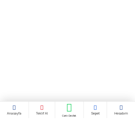
Anasayfa
Teklif Al
Sepet
Hesabım
Canlı Destek
Şirket Ünvanı:
biendustri.com
Adres:
İkitelli O.S.B. Eskoop Sanayi Sitesi / İstanbul