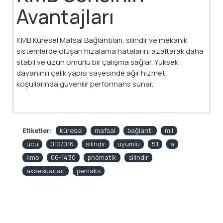
Avantajları
KMB Küresel Mafsal Bağlantıları, silindir ve mekanik
sistemlerde oluşan hizalama hatalarını azaltarak daha
stabil ve uzun ömürlü bir çalışma sağlar. Yüksek
dayanımlı çelik yapısı sayesinde ağır hizmet
koşullarında güvenilir performans sunar.
Etiketler:
küresel
mafsal
bağlantı
mil
ucu
012/016
silindir
uyumlu
51
a
kmb
06-1430
pnömatik
silindir
aksesuarları
pemaks