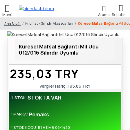
Pnömatik Silindir Aksesuarları
Küresel Mafsal Bağlantı Mil Uc
Ana Sayfa
Küresel Mafsal Bağlantı Mil Ucu
012/016 Silindir Uyumlu
235,03 TRY
Vergiler Hariç:
195,86 TRY
STOKTA VAR
STOK:
Pemaks
MARKA:
STOK KODU:
51.A KMB 06-1430