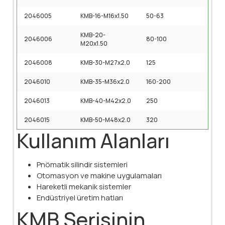
2046005
KMB-16-M16x1.50
50-63
KMB-20-
2046006
80-100
M20x1.50
2046008
KMB-30-M27x2.0
125
2046010
KMB-35-M36x2.0
160-200
2046013
KMB-40-M42x2.0
250
2046015
KMB-50-M48x2.0
320
Kullanım Alanları
Pnömatik silindir sistemleri
Otomasyon ve makine uygulamaları
Hareketli mekanik sistemler
Endüstriyel üretim hatları
KMB Serisinin