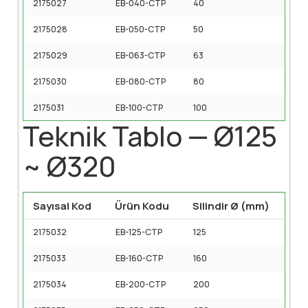
2175027
EB-040-CTP
40
2175028
EB-050-CTP
50
2175029
EB-063-CTP
63
2175030
EB-080-CTP
80
2175031
EB-100-CTP
100
Teknik Tablo — Ø125
~ Ø320
Sayısal Kod
Ürün Kodu
Silindir Ø (mm)
2175032
EB-125-CTP
125
2175033
EB-160-CTP
160
2175034
EB-200-CTP
200