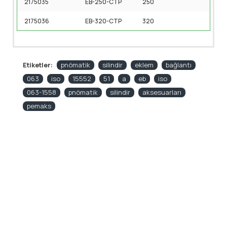
2175035
EB-250-CTP
250
2175036
EB-320-CTP
320
Etiketler:
pnömatik
silindir
eklem
bağlantı
063
iso
15552
51
a
eb
iso
063-1558
pnömatik
silindir
aksesuarları
pemaks