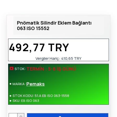
Pnömatik Silindir Eklem Bağlantı
063 ISO 15552
492,77 TRY
Vergiler Hariç:
410,65 TRY
TERMIN : 5-6 İŞ GÜNÜ
STOK:
Pemaks
MARKA:
STOK KODU:
51.A EB ISO 063-1558
SKU:
EB ISO 063