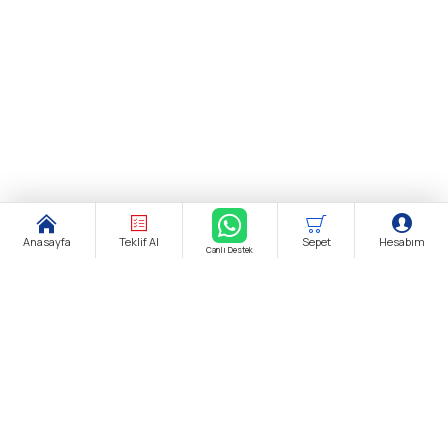
Anasayfa
Teklif Al
Sepet
Hesabım
Canlı Destek
Şirket Ünvanı:
biendustri.com
Adres:
İkitelli O.S.B. Eskoop Sanayi Sitesi / İstanbul
KDV:
Fiyatlarımıza K.D.V. Dahildir.
E-Posta:
satis@biendustri.com
Kurumsal