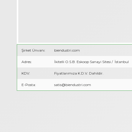
1/4"-4 mm-1/4"-4 mm
1/4"-6 mm-1/4"-6 mm
Şirket Ünvanı:
biendustri.com
Adres:
İkitelli O.S.B. Eskoop Sanayi Sitesi / İstanbul
1/4"-8 mm-1/4"-8 mm
KDV:
Fiyatlarımıza K.D.V. Dahildir.
E-Posta:
satis@biendustri.com
1/8"-10 mm-1/8"-10 mm
1/8"-12 mm-1/8"-12 mm