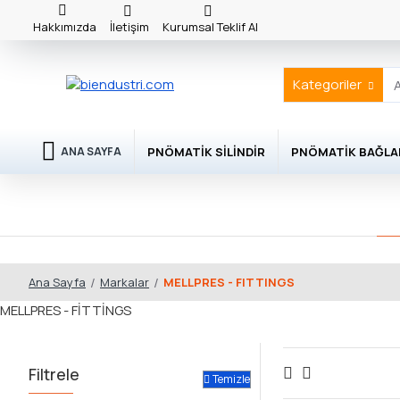
Hakkımızda
İletişim
Kurumsal Teklif Al
Kategoriler
PNÖMATIK SILINDIR
PNÖMATIK BAĞLA
ANA SAYFA
Markalar
MELLPRES - FITTINGS
Ana Sayfa
MELLPRES - FİTTİNGS
Filtrele
Temizle