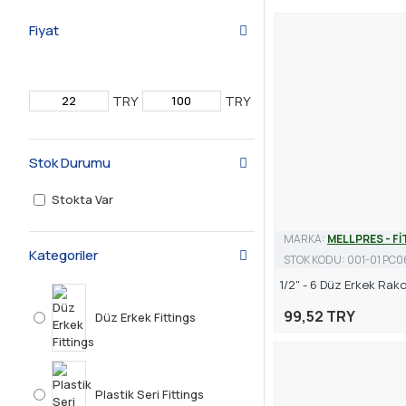
Fiyat
TRY
TRY
Stok Durumu
Stokta Var
MARKA:
MELLPRES - F
Kategoriler
STOK KODU:
001-01 PC
1/2" - 6 Düz Erkek Rako
99,52 TRY
Düz Erkek Fittings
Plastik Seri Fittings