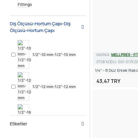
Diş Ölçüsü-Hortum Çapı-Diş
Ölçüsü-Hortum Çapı
1/2"-10 mm-1/2"-10 mm
MARKA:
MELLPRES - F
STOK KODU:
001-01 PC0
1/4" - 8 Düz Erkek Rako
43,47 TRY
1/2"-12 mm-1/2"-12 mm
1/2"-16 mm-1/2"-16 mm
Etiketler