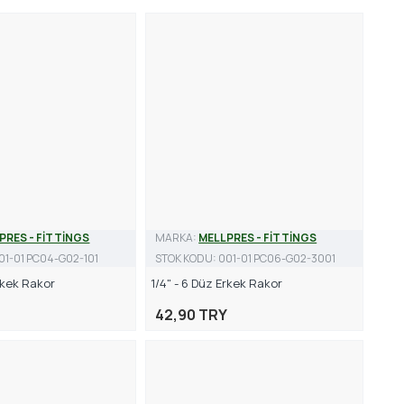
PRES - FİTTİNGS
MARKA:
MELLPRES - FİTTİNGS
01-01 PC04-G02-101
STOK KODU:
001-01 PC06-G02-3001
Erkek Rakor
1/4" - 6 Düz Erkek Rakor
42,90 TRY