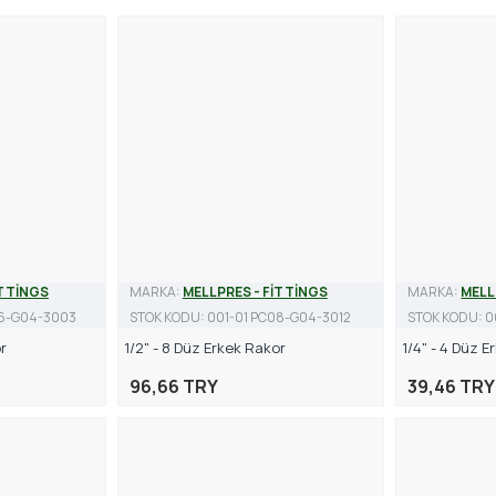
İTTİNGS
MARKA:
MELLPRES - FİTTİNGS
MARKA:
MELL
06-G04-3003
STOK KODU:
001-01 PC08-G04-3012
STOK KODU:
0
r
1/2" - 8 Düz Erkek Rakor
1/4" - 4 Düz 
96,66 TRY
39,46 TRY