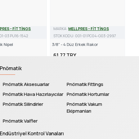
PRES - FİTTİNGS
MARKA:
MELLPRES - FİTTİNGS
01-03 PU16-1542
STOK KODU:
001-01 PC04-G03-2997
ik Nipel
3/8" - 4 Düz Erkek Rakor
61,77 TRY
Pnömatik
Pnömatik Aksesuarlar
Pnömatik Fittings
Pnömatik Hava Hazırlayıcılar
Pnömatik Hortumlar
Pnömatik Silindirler
Pnömatik Vakum
Ekipmanları
Pnömatik Valfler
Endüstriyel Kontrol Vanaları