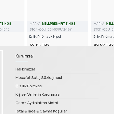
İTTİNGS
MARKA:
MELLPRES - FİTTİNGS
MARKA:
MELL
0-1540
STOK KODU:
001-03 PU12-1541
STOK KODU:
0
12' lik Pnömatik Nipel
16' lık Pnömat
52,05 TRY
99,52 TRY
Kurumsal
Hakkımızda
Mesafeli Satış Sözleşmesi
Gizlilik Politikası
Kişisel Verilerin Korunması
Çerez Aydınlatma Metni
İptal & İade & Cayma Koşullar