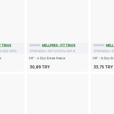
İTTİNGS
MARKA:
MELLPRES - FİTTİNGS
MARKA:
MELL
8-G02-3010
STOK KODU:
001-01 PC04-G01-6
STOK KODU:
0
r
1/8" - 4 Düz Erkek Rakor
1/8" - 6 Düz 
30,89 TRY
33,75 TRY