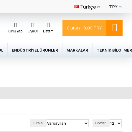
Türkçe
TRY
0 ürün - 0,00 TRY
Giriş Yap
Üye Ol
Listem
OL
ENDÜSTRIYEL ÜRÜNLER
MARKALAR
TEKNIK BILGI MER
Sırala:
Göster: