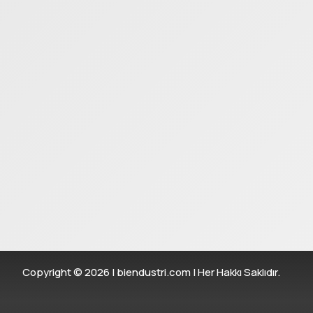
1/8"-4 mm-1/8"-4 mm
1/8"-6 mm-1/8"-6 mm
1/8"-8 mm-1/8"-8 mm
Copyright © 2026 | biendustri.com | Her Hakkı Saklıdır.
3/8"-10 mm-3/8"-10 mm