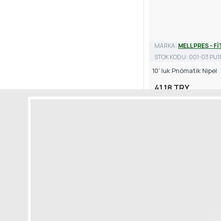
1/2"-6 mm-1/2"-6 mm
MARKA:
MELLPRES - F
STOK KODU:
001-03 PU1
10' luk Pnömatik Nipel
1/2"-8 mm-1/2"-8 mm
41,18 TRY
1/4"-10 mm-1/4"-10 mm
1/4"-12 mm-1/4"-12 mm