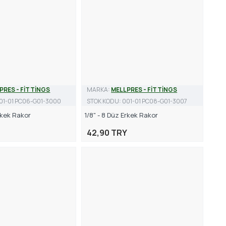
PRES - FİTTİNGS
MARKA:
MELLPRES - FİTTİNGS
01-01 PC06-G01-3000
STOK KODU:
001-01 PC08-G01-3007
Erkek Rakor
1/8" - 8 Düz Erkek Rakor
42,90 TRY