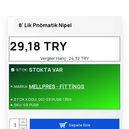
8' Lik Pnömatik Nipel
29,18 TRY
Vergiler Hariç:
24,32 TRY
STOKTA VAR
STOK:
MELLPRES - FİTTİNGS
MARKA:
STOK KODU:
001-03 PU08-1359
SKU:
03 PU08
Sepete Ekle