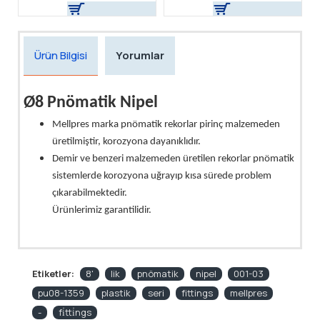
Ürün Bilgisi
Yorumlar
Ø8 Pnömatik Nipel
Mellpres marka pnömatik rekorlar pirinç malzemeden
üretilmiştir, korozyona dayanıklıdır.
Demir ve benzeri malzemeden üretilen rekorlar pnömatik
sistemlerde korozyona uğrayıp kısa sürede problem
çıkarabilmektedir.
Ürünlerimiz garantilidir.
Etiketler:
8'
lik
pnömatik
nipel
001-03
pu08-1359
plastik
seri
fittings
mellpres
-
fi̇tti̇ngs