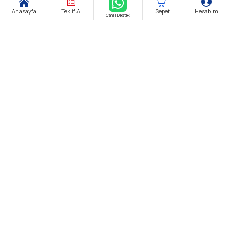
Anasayfa
Teklif Al
Sepet
Hesabım
Canlı Destek
Şirket Ünvanı:
biendustri.com
Adres:
İkitelli O.S.B. Eskoop Sanayi Sitesi / İstanbul
KDV:
Fiyatlarımıza K.D.V. Dahildir.
E-Posta:
satis@biendustri.com
Kurumsal
Hakkımızda
Mesafeli Satış Sözleşmesi
Gizlilik Politikası
Kişisel Verilerin Korunması
Çerez Aydınlatma Metni
İptal & İade & Cayma Koşullar