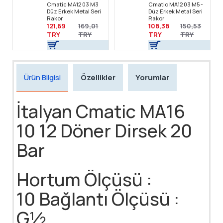
Cmatic MA12 03 M3
Cmatic MA12 03 M5 -
Düz Erkek Metal Seri
Düz Erkek Metal Seri
Rakor
Rakor
121,69
169,01
108,38
150,53
TRY
TRY
TRY
TRY
Ürün Bilgisi
Özellikler
Yorumlar
İtalyan Cmatic MA16
10 12 Döner Dirsek 20
Bar
Hortum Ölçüsü :
10 Bağlantı Ölçüsü :
G½