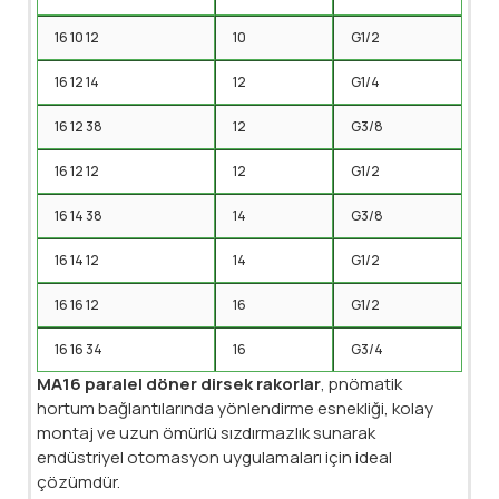
16 10 12
10
G1/2
16 12 14
12
G1/4
16 12 38
12
G3/8
16 12 12
12
G1/2
16 14 38
14
G3/8
16 14 12
14
G1/2
16 16 12
16
G1/2
16 16 34
16
G3/4
MA16 paralel döner dirsek rakorlar
, pnömatik
hortum bağlantılarında yönlendirme esnekliği, kolay
montaj ve uzun ömürlü sızdırmazlık sunarak
endüstriyel otomasyon uygulamaları için ideal
çözümdür.