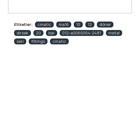
Etiketler:
cmatic
ma16
10
12
döner
dirsek
20
bar
012-a0060054-2481
metal
seri
fittings
cmatic