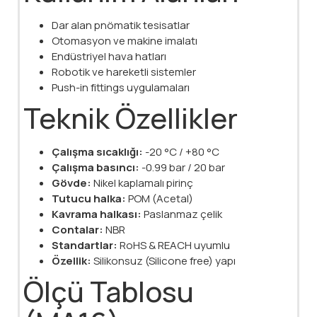
Dar alan pnömatik tesisatlar
Otomasyon ve makine imalatı
Endüstriyel hava hatları
Robotik ve hareketli sistemler
Push-in fittings uygulamaları
Teknik Özellikler
Çalışma sıcaklığı:
-20 °C / +80 °C
Çalışma basıncı:
-0.99 bar / 20 bar
Gövde:
Nikel kaplamalı pirinç
Tutucu halka:
POM (Acetal)
Kavrama halkası:
Paslanmaz çelik
Contalar:
NBR
Standartlar:
RoHS & REACH uyumlu
Özellik:
Silikonsuz (Silicone free) yapı
Ölçü Tablosu