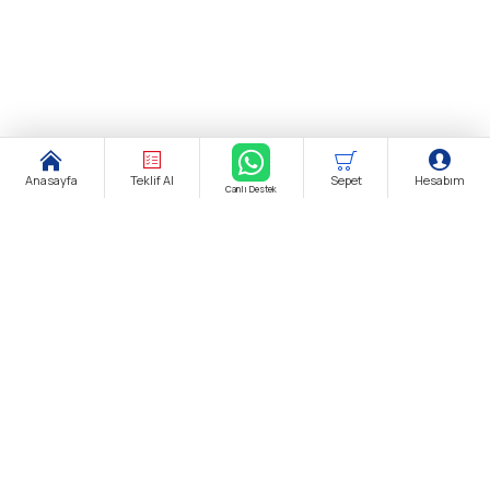
Anasayfa
Teklif Al
Sepet
Hesabım
Canlı Destek
Şirket Ünvanı:
biendustri.com
Adres:
İkitelli O.S.B. Eskoop Sanayi Sitesi / İstanbul
KDV:
Fiyatlarımıza K.D.V. Dahildir.
E-Posta:
satis@biendustri.com
Kurumsal
Hakkımızda
Mesafeli Satış Sözleşmesi