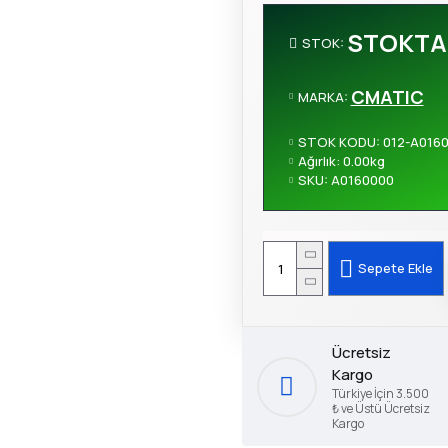
STOKTA
STOK:
CMATIC
MARKA:
STOK KODU:
012-A016
Ağırlık:
0.00kg
SKU:
A0160000
Sepete Ekle
Ücretsiz
Kargo
Türkiye İçin 3.500
₺ ve Üstü Ücretsiz
Kargo