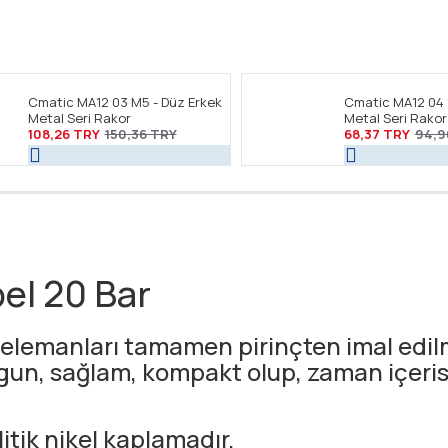
Cmatic MA12 03 M5 - Düz Erkek
Cmatic MA12 04 
Metal Seri Rakor
Metal Seri Rakor
108,26 TRY
150,36 TRY
68,37 TRY
94,9
el 20 Bar
elemanları tamamen pirinçten imal edilmi
ygun, sağlam, kompakt olup, zaman içeri
itik nikel kaplamadır.