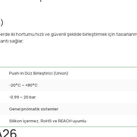
n)
erde iki hortumu hızlı ve güvenli şekilde birleştirmek için tasarla
ntı sağlar.
Push-in Düz Birleştirici (Union)
-20°C ~ +80°C
-0.99 ~ 20 bar
Genel pnömatik sistemler
Silikon içermez, RoHS ve REACH uyumlu
A26