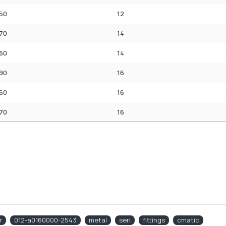
50
12
70
14
60
14
90
16
60
16
70
16
r
012-a0160000-2543
metal
seri
fittings
cmatic