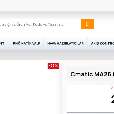
NTI
PNÖMATIK VALF
HAVA HAZIRLAYICILAR
AKIŞ KONTR
-28 %
Cmatic MA26 0
2