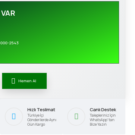
 VAR
0000-2543
Hemen Al
Hızlı Teslimat
Canlı Destek
Türkiye İçi
Talepleriniz İçin
Gönderilerde Aynı
WhatsApp' tan
Gün Kargo
Bize Yazın