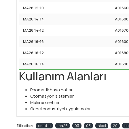
MA26 12-10
A01660
MA26 14-14
A01600
MA26 14-12
A01670
MA26 16-16
A01600
MA26 16-12
A01690
MA26 16-14
A01690
Kullanım Alanları
Pnömatik hava hatları
Otomasyon sistemleri
Makine üretimi
Genel endüstriyel uygulamalar
Etiketler:
cmatic
ma26
03
03
nipel
20
ba