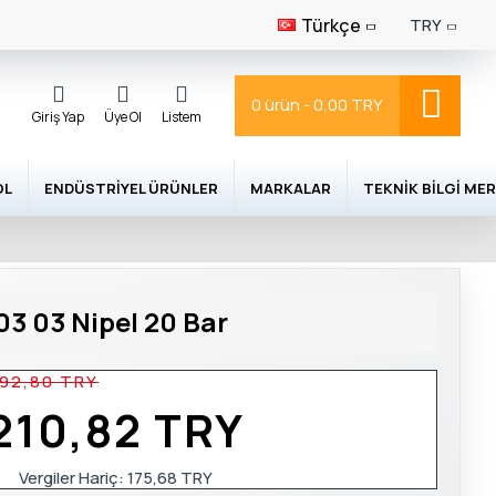
Türkçe
TRY
0 ürün - 0,00 TRY
Giriş Yap
Üye Ol
Listem
OL
ENDÜSTRIYEL ÜRÜNLER
MARKALAR
TEKNIK BILGI MER
3 03 Nipel 20 Bar
92,80 TRY
210,82 TRY
Vergiler Hariç:
175,68 TRY