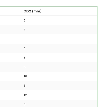
OD2 (mm)
3
4
6
4
8
6
10
8
12
8