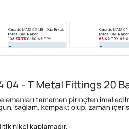
Cmatic MA12 03 M5 - Düz Erkek
Cmatic MA12 04 
Metal Seri Rakor
Metal Seri Rakor
108,33 TRY
150,46 TRY
68,42 TRY
95,0
 04 - T Metal Fittings 20 B
elemanları tamamen pirinçten imal edilmi
ygun, sağlam, kompakt olup, zaman içeri
itik nikel kaplamadır.