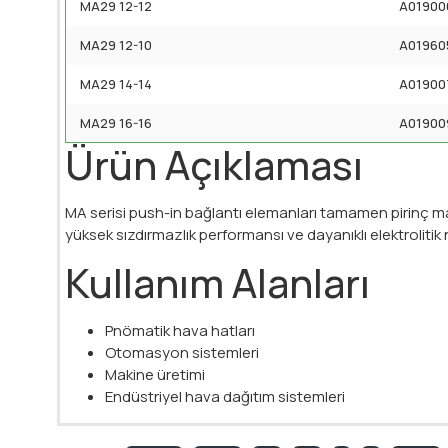
MA29 12-12
A01900
MA29 12-10
A01960
MA29 14-14
A01900
MA29 16-16
A01900
Ürün Açıklaması
MA serisi push-in bağlantı elemanları tamamen pirinç ma
yüksek sızdırmazlık performansı ve dayanıklı elektrolitik
Kullanım Alanları
Pnömatik hava hatları
Otomasyon sistemleri
Makine üretimi
Endüstriyel hava dağıtım sistemleri