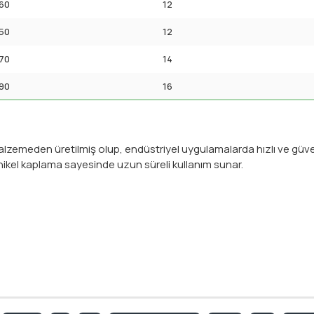
60
12
50
12
70
14
90
16
lzemeden üretilmiş olup, endüstriyel uygulamalarda hızlı ve güven
 nikel kaplama sayesinde uzun süreli kullanım sunar.