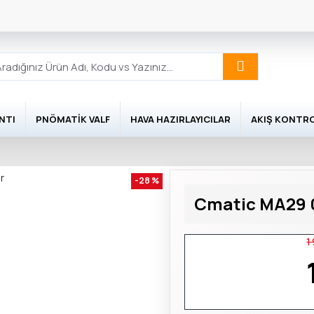
NTI
PNÖMATIK VALF
HAVA HAZIRLAYICILAR
AKIŞ KONTR
-28 %
Cmatic MA29 04
1