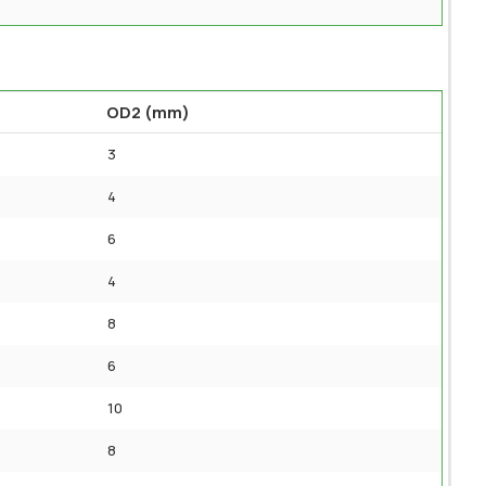
OD2 (mm)
3
4
6
4
8
6
10
8