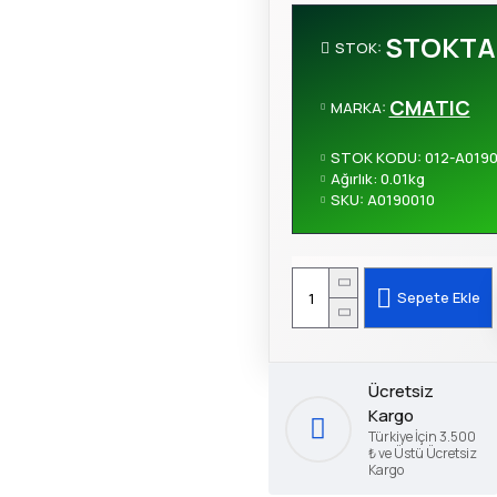
STOKTA
STOK:
CMATIC
MARKA:
STOK KODU:
012-A0190
Ağırlık:
0.01kg
SKU:
A0190010
Sepete Ekle
Ücretsiz
Kargo
Türkiye İçin 3.500
₺ ve Üstü Ücretsiz
Kargo