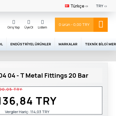
Türkçe
TRY
0 ürün - 0,00 TRY
Giriş Yap
Üye Ol
Listem
OL
ENDÜSTRIYEL ÜRÜNLER
MARKALAR
TEKNIK BILGI MER
 04 - T Metal Fittings 20 Bar
90,05 TRY
136,84 TRY
Vergiler Hariç:
114,03 TRY