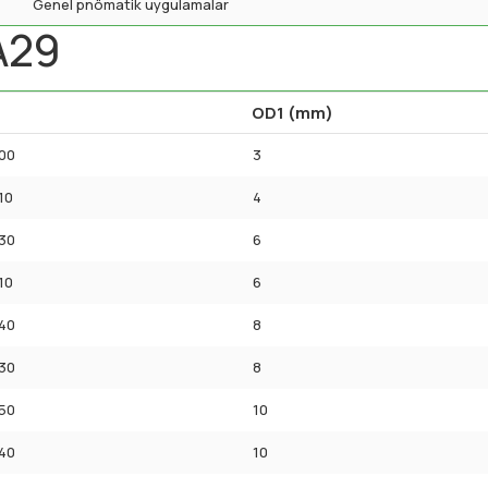
Genel pnömatik uygulamalar
A29
OD1 (mm)
00
3
10
4
30
6
10
6
40
8
30
8
50
10
40
10