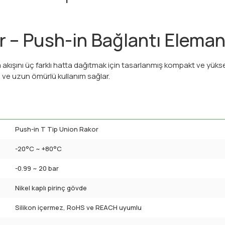
 – Push-in Bağlantı Eleman
akışını üç farklı hatta dağıtmak için tasarlanmış kompakt ve yüks
ı ve uzun ömürlü kullanım sağlar.
Push-in T Tip Union Rakor
-20°C ~ +80°C
-0.99 ~ 20 bar
Nikel kaplı pirinç gövde
Silikon içermez, RoHS ve REACH uyumlu