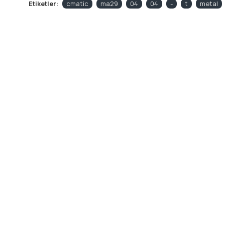
Etiketler:
cmatic
ma29
04
04
-
t
metal