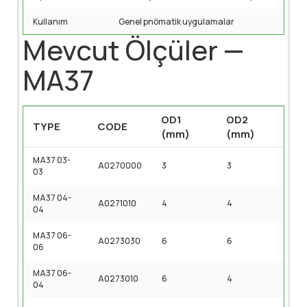
Kullanım
Genel pnömatik uygulamalar
Mevcut Ölçüler —
MA37
OD1
OD2
TYPE
CODE
(mm)
(mm)
MA37 03-
A0270000
3
3
03
MA37 04-
A0271010
4
4
04
MA37 06-
A0273030
6
6
06
MA37 06-
A0273010
6
4
04