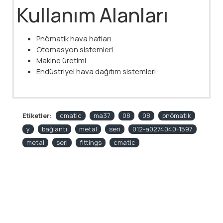
Kullanım Alanları
Pnömatik hava hatları
Otomasyon sistemleri
Makine üretimi
Endüstriyel hava dağıtım sistemleri
Etiketler:
cmatic
ma37
08
08
pnömatik
y
bağlantı
metal
seri
012-a0274040-1597
metal
seri
fittings
cmatic