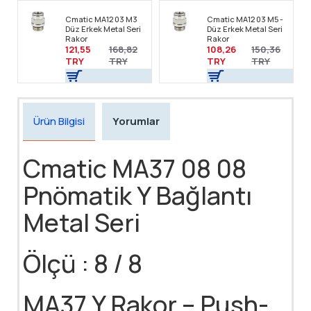
Cmatic MA12 03 M3
Cmatic MA12 03 M5 -
Düz Erkek Metal Seri
Düz Erkek Metal Seri
Rakor
Rakor
121,55
168,82
108,26
150,36
TRY
TRY
TRY
TRY
Ürün Bilgisi
Yorumlar
Cmatic MA37 08 08
Pnömatik Y Bağlantı
Metal Seri
Ölçü : 8 / 8
MA37 Y Rakor – Push-