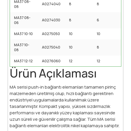
MA37 08-
A0274040
8
8
08
MA37 08-
A0274030
8
6
06
MA37 10-10
A0275050
10
10
MA37 10-
A0275040
10
8
08
MA37 12-12
A0276060
12
12
Ürün Açıklaması
MA serisi push-in bağlantı elemanları tamamen pirinç
malzemeden üretilmiş olup, hızlı bağlantı gerektiren
endüstriyel uygulamalarda kullanılmak üzere
tasarlanmıştır. Kompakt yapısı, yüksek sızdırmazlık
performansı ve dayanıklı yüzey kaplaması sayesinde
uzun süreli ve güvenilir çalışma sağlar. Tüm MA serisi
bağlantı elemanları elektrolitik nikel kaplamaya sahiptir.