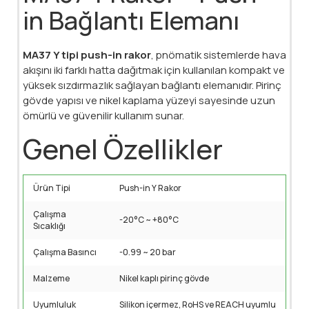
in Bağlantı Elemanı
MA37 Y tipi push-in rakor
, pnömatik sistemlerde hava
akışını iki farklı hatta dağıtmak için kullanılan kompakt ve
yüksek sızdırmazlık sağlayan bağlantı elemanıdır. Pirinç
gövde yapısı ve nikel kaplama yüzeyi sayesinde uzun
ömürlü ve güvenilir kullanım sunar.
Genel Özellikler
Ürün Tipi
Push-in Y Rakor
Çalışma
-20°C ~ +80°C
Sıcaklığı
Çalışma Basıncı
-0.99 ~ 20 bar
Malzeme
Nikel kaplı pirinç gövde
Uyumluluk
Silikon içermez, RoHS ve REACH uyumlu