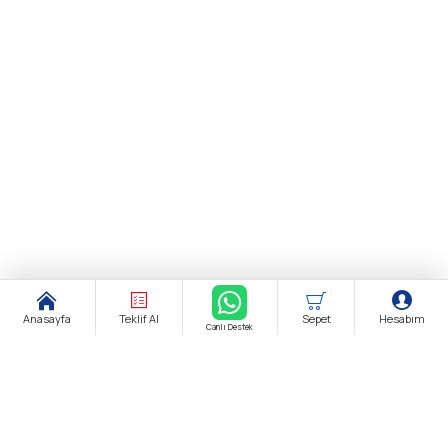
Anasayfa
Teklif Al
Sepet
Hesabım
Canlı Destek
Şirket Ünvanı:
biendustri.com
Adres:
İkitelli O.S.B. Eskoop Sanayi Sitesi / İstanbul
KDV:
Fiyatlarımıza K.D.V. Dahildir.