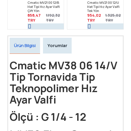
Cmatic MV21 00 12/B
Cmatic MV21 00 12/U
Hat Tipi Hız Ayar Valfi
Hat Tipi Hız Ayar Valfi
Çift Yön
Tek Yön
858,47
1.192,32
954,02
1.325,02
TRY
TRY
TRY
TRY
Ürün Bilgisi
Yorumlar
Cmatic MV38 06 14/V
Tip Tornavida Tip
Teknopolimer Hız
Ayar Valfi
Ölçü : G 1/4 - 12