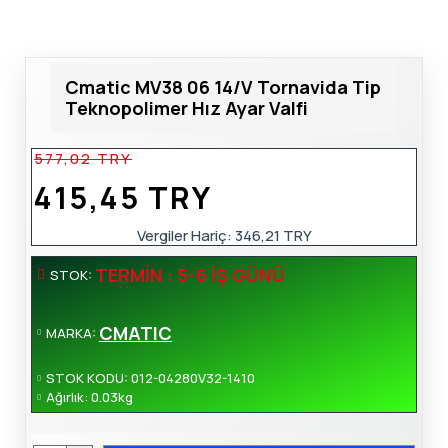
Cmatic MV38 06 14/V Tornavida Tip
Teknopolimer Hız Ayar Valfi
577,02 TRY
415,45 TRY
Vergiler Hariç:
346,21 TRY
TERMIN : 5-6 İŞ GÜNÜ
STOK:
CMATIC
MARKA:
STOK KODU:
012-04280V32-1410
Ağırlık:
0.03kg