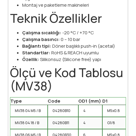
Montaj ve paketleme makineleri
Teknik Özellikler
Çalışma sıcaklığı:
-20 °C / +70 °C
Çalışma basıncı:
0 – 10 bar
Bağlantı tipi:
Döner başlıklı push-in (acetal)
Standartlar:
RoHS & REACH uyumlu
Özellik:
Silikonsuz (Silicone free) yapı
Ölçü ve Kod Tablosu
(MV38)
Type
Code
OD1 (mm)
D1
MV38 04 M5 / B
04280B10
4
M5x0.8
MV38 04 18 / B
04280B11
4
G1/8
MV38 06 M5 / B
04280B30
6
M5x0.8