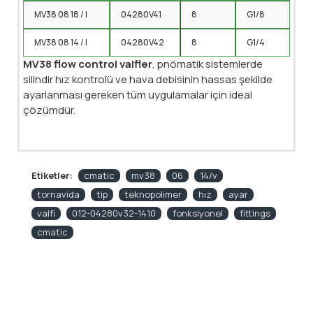
MV38 08 18 / I
04280V41
8
G1/8
MV38 08 14 / I
04280V42
8
G1/4
MV38 flow control valfler
, pnömatik sistemlerde
silindir hız kontrolü ve hava debisinin hassas şekilde
ayarlanması gereken tüm uygulamalar için ideal
çözümdür.
Etiketler:
cmatic
mv38
06
14/v
tornavida
tip
teknopolimer
hız
ayar
valfi
012-04280v32-1410
fonksiyonel
fittings
cmatic