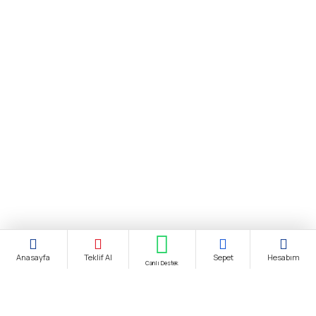
Anasayfa
Teklif Al
Sepet
Hesabım
Canlı Destek
Şirket Ünvanı:
biendustri.com
Adres:
İkitelli O.S.B. Eskoop Sanayi Sitesi / İstanbul