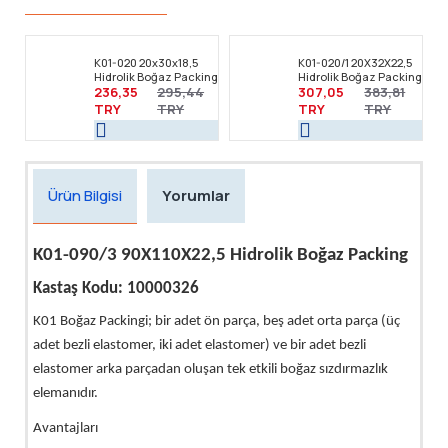
K01-020 20x30x18,5
K01-020/1 20X32X22,5
Hidrolik Boğaz Packing
Hidrolik Boğaz Packing
236,35
295,44
307,05
383,81
TRY
TRY
TRY
TRY
Ürün Bilgisi
Yorumlar
K01-090/3 90X110X22,5 Hidrolik Boğaz Packing
Kastaş Kodu: 10000326
K01 Boğaz Packingi; bir adet ön parça, beş adet orta parça (üç
adet bezli elastomer, iki adet elastomer) ve bir adet bezli
elastomer arka parçadan oluşan tek etkili boğaz sızdırmazlık
elemanıdır.
Avantajları