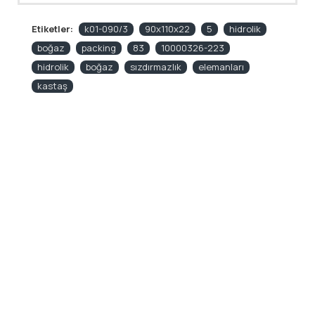
Etiketler:
k01-090/3
90x110x22
5
hidrolik
boğaz
packing
83
10000326-223
hidrolik
boğaz
sızdırmazlık
elemanları
kastaş