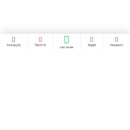
Anasayfa
Teklif Al
Sepet
Hesabım
Canlı Destek
Şirket Ünvanı:
biendustri.com
Adres:
İkitelli O.S.B. Eskoop Sanayi Sitesi / İstanbul
KDV:
Fiyatlarımıza K.D.V. Dahildir.
E-Posta:
satis@biendustri.com
Kurumsal
Hakkımızda
Mesafeli Satış Sözleşmesi