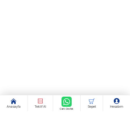
Anasayfa
Teklif Al
Sepet
Hesabım
Canlı Destek
Şirket Ünvanı:
biendustri.com
Adres:
İkitelli O.S.B. Eskoop Sanayi Sitesi / İstanbul