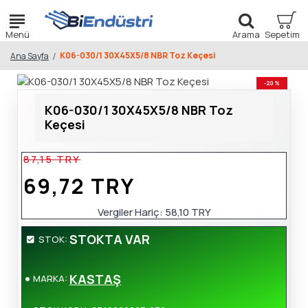
K06-030/1 30X45X5/8 NBR Toz Keçesi
Ana Sayfa
-20 %
K06-030/1 30X45X5/8 NBR Toz
Keçesi
87,15 TRY
69,72 TRY
Vergiler Hariç:
58,10 TRY
STOKTA VAR
STOK:
KASTAŞ
MARKA: