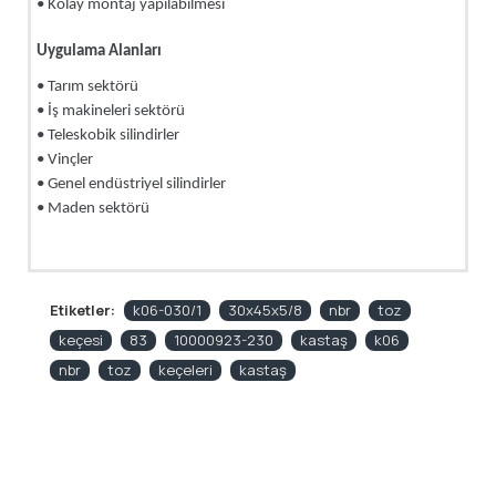
• Kolay montaj yapılabilmesi
Uygulama Alanları
• Tarım sektörü
• İş makineleri sektörü
• Teleskobik silindirler
• Vinçler
• Genel endüstriyel silindirler
• Maden sektörü
Etiketler:
k06-030/1
30x45x5/8
nbr
toz
keçesi
83
10000923-230
kastaş
k06
nbr
toz
keçeleri
kastaş