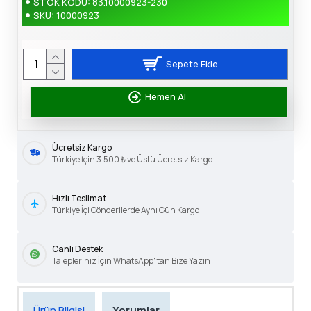
STOK KODU:
83.10000923-230
SKU:
10000923
Sepete Ekle
Hemen Al
Ücretsiz Kargo
Türkiye İçin 3.500 ₺ ve Üstü Ücretsiz Kargo
Hızlı Teslimat
Türkiye İçi Gönderilerde Aynı Gün Kargo
Canlı Destek
Talepleriniz İçin WhatsApp' tan Bize Yazın
Ürün Bilgisi
Yorumlar