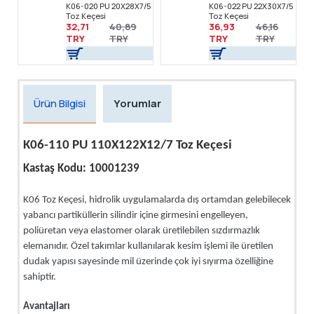
K06-020 PU 20X28X7/5
K06-022 PU 22X30X7/5
Toz Keçesi
Toz Keçesi
32,71
40,89
36,93
46,16
TRY
TRY
TRY
TRY
Ürün Bilgisi
Yorumlar
K06-110 PU 110X122X12/7 Toz Keçesi
Kastaş Kodu: 10001239
K06 Toz Keçesi, hidrolik uygulamalarda dış ortamdan gelebilecek
yabancı partiküllerin silindir içine girmesini engelleyen,
poliüretan veya elastomer olarak üretilebilen sızdırmazlık
elemanıdır. Özel takımlar kullanılarak kesim işlemi ile üretilen
dudak yapısı sayesinde mil üzerinde çok iyi sıyırma özelliğine
sahiptir.
Avantajları