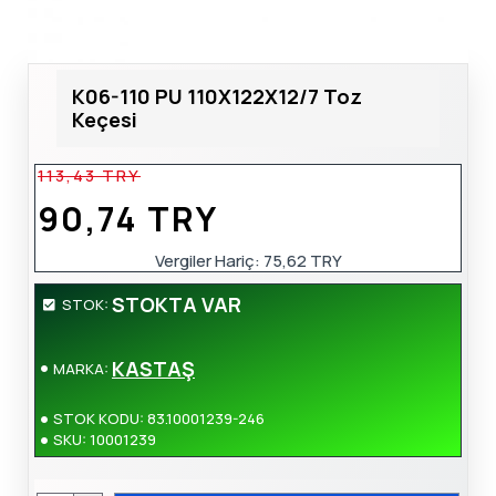
K06-110 PU 110X122X12/7 Toz
Keçesi
113,43 TRY
90,74 TRY
Vergiler Hariç:
75,62 TRY
STOKTA VAR
STOK:
KASTAŞ
MARKA:
STOK KODU:
83.10001239-246
SKU:
10001239