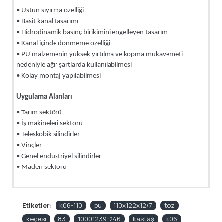
• Üstün sıyırma özelliği
• Basit kanal tasarımı
• Hidrodinamik basınç birikimini engelleyen tasarım
• Kanal içinde dönmeme özelliği
• PU malzemenin yüksek yırtılma ve kopma mukavemeti
nedeniyle ağır şartlarda kullanılabilmesi
• Kolay montaj yapılabilmesi
Uygulama Alanları
• Tarım sektörü
• İş makineleri sektörü
• Teleskobik silindirler
• Vinçler
• Genel endüstriyel silindirler
• Maden sektörü
Etiketler:
k06-110
pu
110x122x12/7
toz
keçesi
83
10001239-246
kastaş
k06