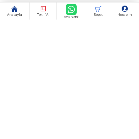
Anasayfa
Teklif Al
Sepet
Hesabım
Canlı Destek
Şirket Ünvanı:
biendustri.com
Adres:
İkitelli O.S.B. Eskoop Sanayi Sitesi / İstanbul
KDV:
Fiyatlarımıza K.D.V. Dahildir.
E-Posta:
satis@biendustri.com
Kurumsal
Hakkımızda
Mesafeli Satış Sözleşmesi
Gizlilik Politikası
Kişisel Verilerin Korunması
Çerez Aydınlatma Metni