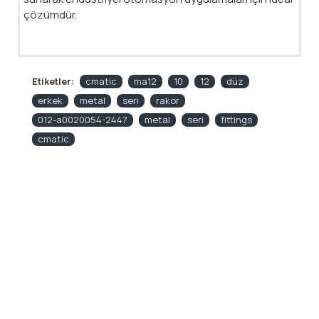
çözümdür.
Etiketler:
cmatic
ma12
10
12
düz
erkek
metal
seri
rakor
012-a0020054-2447
metal
seri
fittings
cmatic