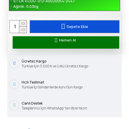
STOK KODU:
012-A0020054-2447
Ağırlık:
0.03kg
Sepete Ekle
Hemen Al
Ücretsiz Kargo
Türkiye İçin 3.500 ₺ ve Üstü Ücretsiz Kargo
Hızlı Teslimat
Türkiye İçi Gönderilerde Aynı Gün Kargo
Canlı Destek
Talepleriniz İçin WhatsApp' tan Bize Yazın