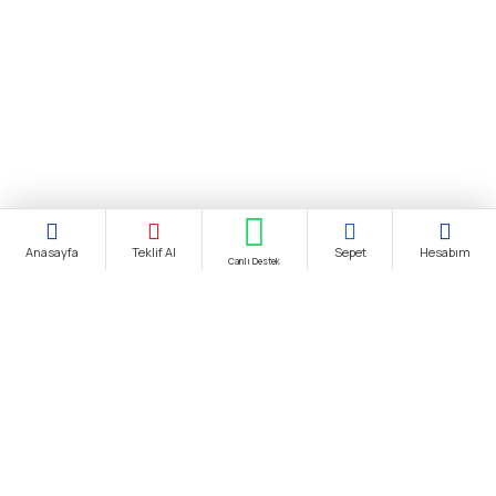
Anasayfa
Teklif Al
Sepet
Hesabım
Canlı Destek
Şirket Ünvanı:
biendustri.com
Adres:
İkitelli O.S.B. Eskoop Sanayi Sitesi / İstanbul
KDV:
Fiyatlarımıza K.D.V. Dahildir.
E-Posta:
satis@biendustri.com
Kurumsal