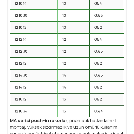
12 10 14
10
G1/4
12 10 38
10
G3/8
12 10 12
10
G1/2
12 12 14
12
G1/4
12 12 38
12
G3/8
12 12 12
12
G1/2
12 14 38
14
G3/8
12 14 12
14
G1/2
12 16 12
16
G1/2
12 16 34
16
G3/4
MA serisi push-in rakorlar
, pnömatik hatlarda hızlı
montaj, yüksek sızdırmazlık ve uzun ömürlü kullanım
sunarak endüstriyel otomasyon uygulamaları için ideal