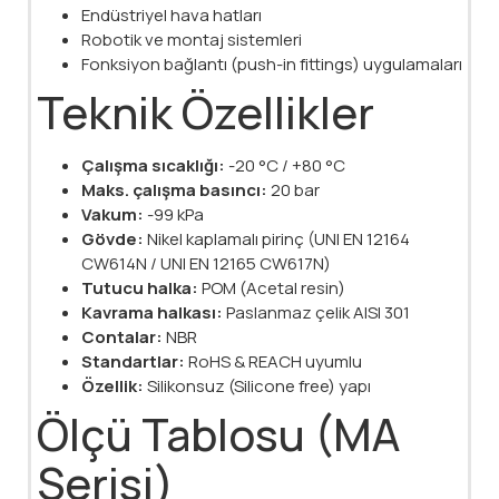
Endüstriyel hava hatları
Robotik ve montaj sistemleri
Fonksiyon bağlantı (push-in fittings) uygulamaları
Teknik Özellikler
Çalışma sıcaklığı:
-20 °C / +80 °C
Maks. çalışma basıncı:
20 bar
Vakum:
-99 kPa
Gövde:
Nikel kaplamalı pirinç (UNI EN 12164
CW614N / UNI EN 12165 CW617N)
Tutucu halka:
POM (Acetal resin)
Kavrama halkası:
Paslanmaz çelik AISI 301
Contalar:
NBR
Standartlar:
RoHS & REACH uyumlu
Özellik:
Silikonsuz (Silicone free) yapı
Ölçü Tablosu (MA
Serisi)