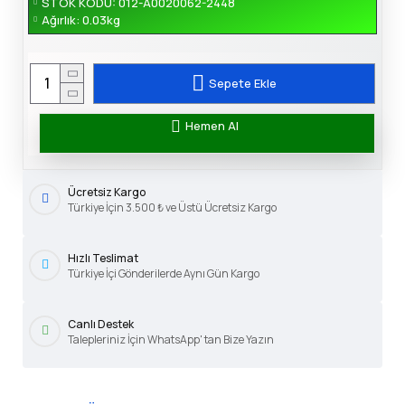
STOK KODU:
012-A0020062-2448
Ağırlık:
0.03kg
Sepete Ekle
Hemen Al
Ücretsiz Kargo
Türkiye İçin 3.500 ₺ ve Üstü Ücretsiz Kargo
Hızlı Teslimat
Türkiye İçi Gönderilerde Aynı Gün Kargo
Canlı Destek
Talepleriniz İçin WhatsApp' tan Bize Yazın