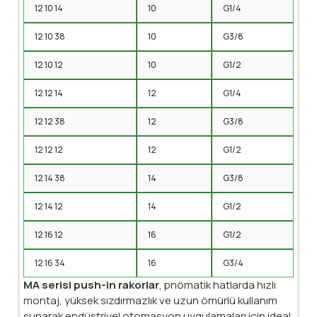
12 10 14
10
G1/4
12 10 38
10
G3/8
12 10 12
10
G1/2
12 12 14
12
G1/4
12 12 38
12
G3/8
12 12 12
12
G1/2
12 14 38
14
G3/8
12 14 12
14
G1/2
12 16 12
16
G1/2
12 16 34
16
G3/4
MA serisi push-in rakorlar
, pnömatik hatlarda hızlı
montaj, yüksek sızdırmazlık ve uzun ömürlü kullanım
sunarak endüstriyel otomasyon uygulamaları için ideal