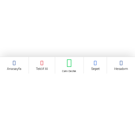
Anasayfa
Teklif Al
Sepet
Hesabım
Canlı Destek
Şirket Ünvanı:
biendustri.com
Adres:
İkitelli O.S.B. Eskoop Sanayi Sitesi / İstanbul
KDV:
Fiyatlarımıza K.D.V. Dahildir.
E-Posta:
satis@biendustri.com
Kurumsal