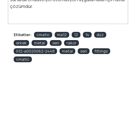
çözümdür.
Etiketler:
cmatic
ma12
12
14
düz
erkek
metal
seri
rakor
012-a0020062-2448
metal
seri
fittings
cmatic