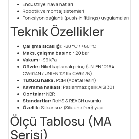
Endüstriyel hava hatları
Robotik ve montaj sistemleri
Fonksiyon bağlantı (push-in fittings) uygulamaları
Teknik Özellikler
Çalışma sıcaklığı:
-20 °C / +80 °C
Maks. çalışma basıncı:
20 bar
Vakum:
-99 kPa
Gövde:
Nikel kaplamalı pirinç (UNI EN 12164
CW614N / UNI EN 12165 CW617N)
Tutucu halka:
POM (Acetal resin)
Kavrama halkası:
Paslanmaz çelik AISI 301
Contalar:
NBR
Standartlar:
RoHS & REACH uyumlu
Özellik:
Silikonsuz (Silicone free) yapı
Ölçü Tablosu (MA
Serisi)