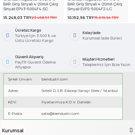
BAR Giriş Sinyali 4-20mA Çıkış
BAR Giriş Sinyali 4-20mA Çıkış
Sinyali EPV3-5004F4-SC
Sinyali EVP2-5004F2-LC
15.248,03 TRY
23.458,51 TRY
10.152,96 TRY
15.619,94 TRY
Ücretsiz Kargo
Kolay İade
Türkiye İçin 3.500 ₺ ve
Kurumsal İade Süreci
Üstü Ücretsiz Kargo
Güvenli Alışveriş
Müşteri Hizmetleri
PayTR Güvenli Ödeme
Talepleriniz İçin Bize Yazın
Altyapısı
Şirket Ünvanı:
biendustri.com
Adres:
İkitelli O.S.B. Eskoop Sanayi Sitesi / İstanbul
KDV:
Fiyatlarımıza K.D.V. Dahildir.
E-Posta:
satis@biendustri.com
Kurumsal