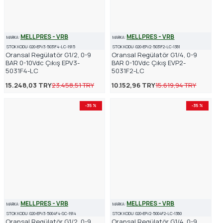
MELLPRES - VRB
MELLPRES - VRB
MARKA:
MARKA:
STOK KODU:
020-EPV3-5031F4-LC-1915
STOK KODU:
020-EPV2-5031F2-LC-1361
Oransal Regülatör G1/2, 0-9
Oransal Regülatör G1/4, 0-9
BAR 0-10Vdc Çıkış EPV3-
BAR 0-10Vdc Çıkış EVP2-
5031F4-LC
5031F2-LC
15.248,03 TRY
23.458,51 TRY
10.152,96 TRY
15.619,94 TRY
-35 %
-35 %
MELLPRES - VRB
MELLPRES - VRB
MARKA:
MARKA:
STOK KODU:
020-EPV3-5004F4-SC-1914
STOK KODU:
020-EPV2-5004F2-LC-1360
Oransal Regülatör G1/2, 0-9
Oransal Regülatör G1/4, 0-9