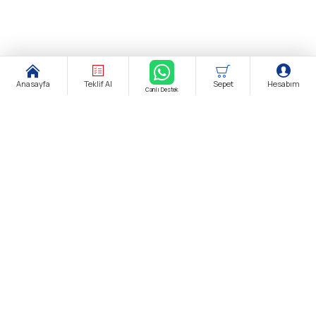
Anasayfa
Teklif Al
Sepet
Hesabım
Canlı Destek
Şirket Ünvanı:
biendustri.com
Adres:
İkitelli O.S.B. Eskoop Sanayi Sitesi / İstanbul
KDV:
Fiyatlarımıza K.D.V. Dahildir.
E-Posta:
satis@biendustri.com
Kurumsal
Hakkımızda
Mesafeli Satış Sözleşmesi
Gizlilik Politikası