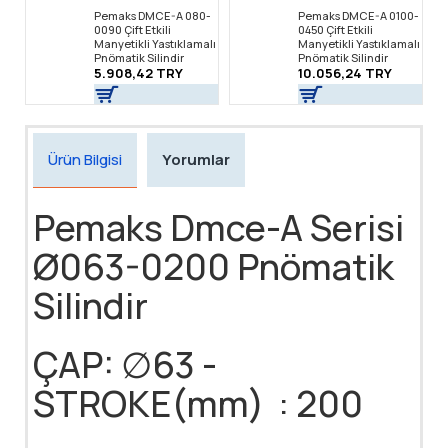
Pemaks DMCE-A 080-
Pemaks DMCE-A 0100-
0090 Çift Etkili
0450 Çift Etkili
Manyetikli Yastıklamalı
Manyetikli Yastıklamalı
Pnömatik Silindir
Pnömatik Silindir
5.908,42 TRY
10.056,24 TRY
Ürün Bilgisi
Yorumlar
Pemaks Dmce-A Serisi
Ø063-0200 Pnömatik
Silindir
ÇAP: ∅63 -
STROKE(mm) : 200