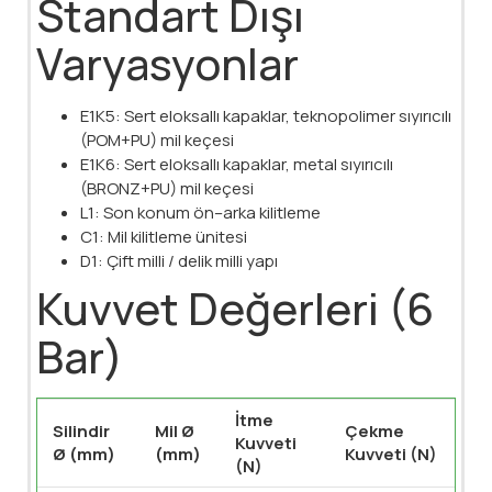
Standart Dışı
Varyasyonlar
E1K5: Sert eloksallı kapaklar, teknopolimer sıyırıcılı
(POM+PU) mil keçesi
E1K6: Sert eloksallı kapaklar, metal sıyırıcılı
(BRONZ+PU) mil keçesi
L1: Son konum ön–arka kilitleme
C1: Mil kilitleme ünitesi
D1: Çift milli / delik milli yapı
Kuvvet Değerleri (6
Bar)
İtme
Silindir
Mil Ø
Çekme
Kuvveti
Ø (mm)
(mm)
Kuvveti (N)
(N)