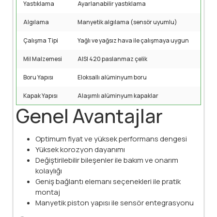
Yastıklama
Ayarlanabilir yastıklama
Algılama
Manyetik algılama (sensör uyumlu)
Çalışma Tipi
Yağlı ve yağsız hava ile çalışmaya uygun
Mil Malzemesi
AISI 420 paslanmaz çelik
Boru Yapısı
Eloksallı alüminyum boru
Kapak Yapısı
Alaşımlı alüminyum kapaklar
Genel Avantajlar
Optimum fiyat ve yüksek performans dengesi
Yüksek korozyon dayanımı
Değiştirilebilir bileşenler ile bakım ve onarım
kolaylığı
Geniş bağlantı elemanı seçenekleri ile pratik
montaj
Manyetik piston yapısı ile sensör entegrasyonu