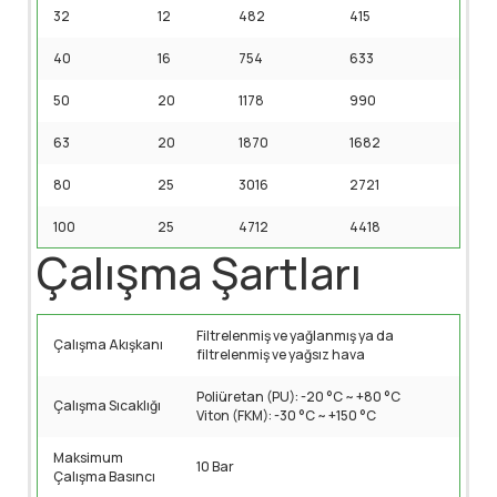
32
12
482
415
40
16
754
633
50
20
1178
990
63
20
1870
1682
80
25
3016
2721
100
25
4712
4418
Çalışma Şartları
Filtrelenmiş ve yağlanmış ya da
Çalışma Akışkanı
filtrelenmiş ve yağsız hava
Poliüretan (PU): -20 °C ~ +80 °C
Çalışma Sıcaklığı
Viton (FKM): -30 °C ~ +150 °C
Maksimum
10 Bar
Çalışma Basıncı