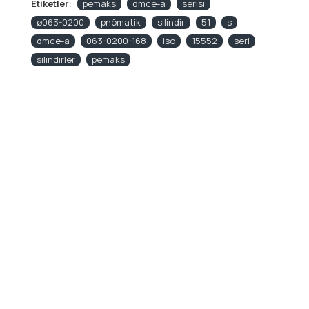
Etiketler:
pemaks
dmce-a
serisi
ø063-0200
pnömatik
silindir
51
s
dmce-a
063-0200-168
iso
15552
seri
silindirler
pemaks