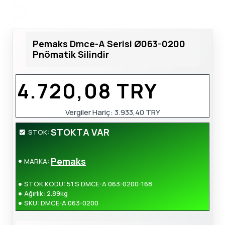
Pemaks Dmce-A Serisi Ø063-0200
Pnömatik Silindir
4.720,08 TRY
Vergiler Hariç:
3.933,40 TRY
STOKTA VAR
STOK:
Pemaks
MARKA:
STOK KODU:
51.S DMCE-A 063-0200-168
Ağırlık:
2.89kg
SKU:
DMCE-A 063-0200