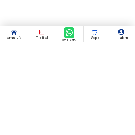
Anasayfa
Teklif Al
Sepet
Hesabım
Canlı Destek
Şirket Ünvanı:
biendustri.com
Adres:
İkitelli O.S.B. Eskoop Sanayi Sitesi / İstanbul
KDV:
Fiyatlarımıza K.D.V. Dahildir.
E-Posta:
satis@biendustri.com
Kurumsal
Hakkımızda
Mesafeli Satış Sözleşmesi
Gizlilik Politikası