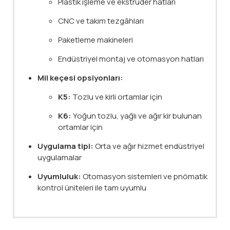
Plastik işleme ve ekstrüder hatları
CNC ve takım tezgâhları
Paketleme makineleri
Endüstriyel montaj ve otomasyon hatları
Mil keçesi opsiyonları:
K5:
Tozlu ve kirli ortamlar için
K6:
Yoğun tozlu, yağlı ve ağır kir bulunan
ortamlar için
Uygulama tipi:
Orta ve ağır hizmet endüstriyel
uygulamalar
Uyumluluk:
Otomasyon sistemleri ve pnömatik
kontrol üniteleri ile tam uyumlu