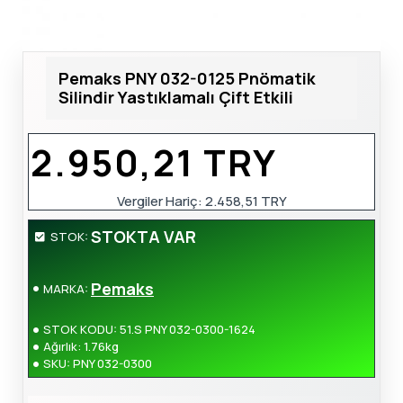
Pemaks PNY 032-0125 Pnömatik
Silindir Yastıklamalı Çift Etkili
2.950,21 TRY
Vergiler Hariç:
2.458,51 TRY
STOKTA VAR
STOK:
Pemaks
MARKA:
STOK KODU:
51.S PNY 032-0300-1624
Ağırlık:
1.76kg
SKU:
PNY 032-0300