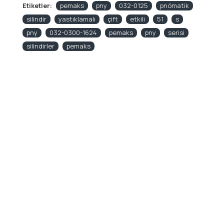
Etiketler:
pemaks
pny
032-0125
pnömatik
silindir
yastıklamalı
çift
etkili
51
s
pny
032-0300-1624
pemaks
pny
serisi
silindirler
pemaks