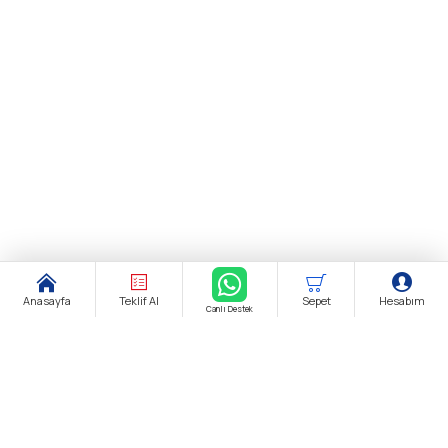
Anasayfa
Teklif Al
Sepet
Hesabım
Canlı Destek
Şirket Ünvanı:
biendustri.com
Adres:
İkitelli O.S.B. Eskoop Sanayi Sitesi / İstanbul
KDV:
Fiyatlarımıza K.D.V. Dahildir.
E-Posta:
satis@biendustri.com