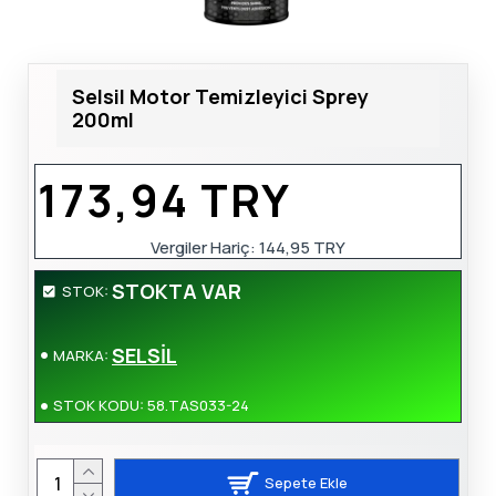
Selsil Motor Temizleyici Sprey
200ml
173,94 TRY
Vergiler Hariç: 144,95 TRY
STOKTA VAR
STOK:
SELSİL
MARKA:
STOK KODU:
58.TAS033-24
Sepete Ekle