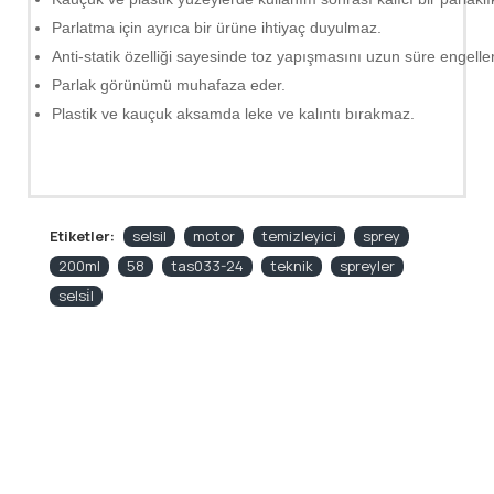
Parlatma için ayrıca bir ürüne ihtiyaç duyulmaz.
Anti-statik özelliği sayesinde toz yapışmasını uzun süre engeller
Parlak görünümü muhafaza eder.
Plastik ve kauçuk aksamda leke ve kalıntı bırakmaz.
Etiketler:
selsil
motor
temizleyici
sprey
200ml
58
tas033-24
teknik
spreyler
selsi̇l