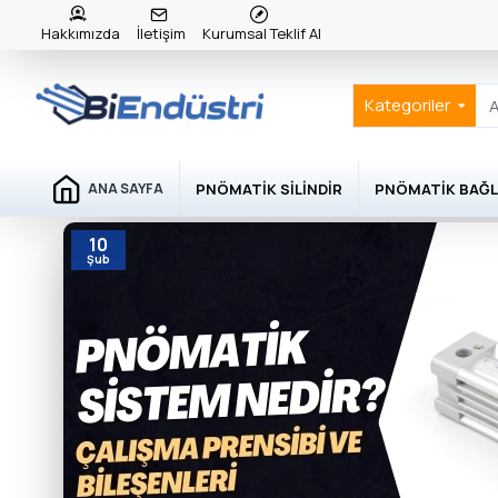
Hakkımızda
İletişim
Kurumsal Teklif Al
Kategoriler
PNÖMATIK SILINDIR
PNÖMATIK BAĞL
ANA SAYFA
10
Şub