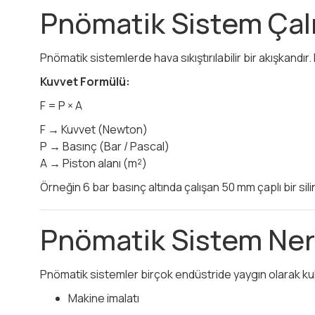
Pnömatik Sistem Çalı
Pnömatik sistemlerde hava sıkıştırılabilir bir akışkandı
Kuvvet Formülü:
F = P × A
F → Kuvvet (Newton)
P → Basınç (Bar / Pascal)
A → Piston alanı (m²)
Örneğin 6 bar basınç altında çalışan 50 mm çaplı bir silin
Pnömatik Sistem Nere
Pnömatik sistemler birçok endüstride yaygın olarak kull
Makine imalatı