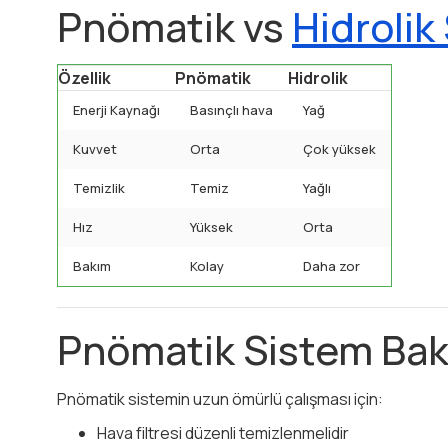
Pnömatik vs
Hidrolik
Özellik
Pnömatik
Hidrolik
Enerji Kaynağı
Basınçlı hava
Yağ
Kuvvet
Orta
Çok yüksek
Temizlik
Temiz
Yağlı
Hız
Yüksek
Orta
Bakım
Kolay
Daha zor
Pnömatik Sistem Bak
Pnömatik sistemin uzun ömürlü çalışması için:
Hava filtresi düzenli temizlenmelidir