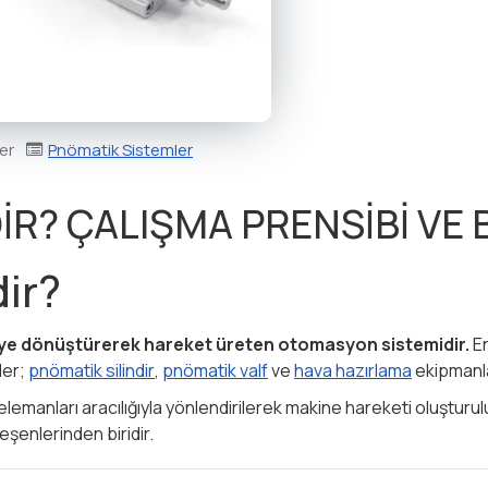
er
Pnömatik Sistemler
R? ÇALIŞMA PRENSİBİ VE 
ir?
rjiye dönüştürerek hareket üreten otomasyon sistemidir.
En
ler;
pnömatik silindir
,
pnömatik valf
ve
hava hazırlama
ekipmanları
elemanları aracılığıyla yönlendirilerek makine hareketi oluşturul
şenlerinden biridir.