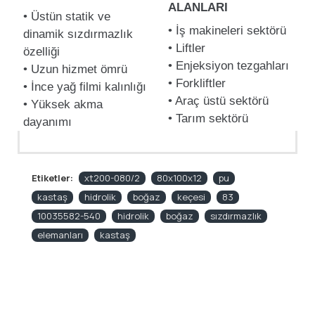
ALANLARI
• Üstün statik ve
• İş makineleri sektörü
dinamik sızdırmazlık
• Liftler
özelliği
• Enjeksiyon tezgahları
• Uzun hizmet ömrü
• Forkliftler
• İnce yağ filmi kalınlığı
• Araç üstü sektörü
• Yüksek akma
• Tarım sektörü
dayanımı
Etiketler:
xt200-080/2
80x100x12
pu
kastaş
hidrolik
boğaz
keçesi
83
10035582-540
hidrolik
boğaz
sızdırmazlık
elemanları
kastaş