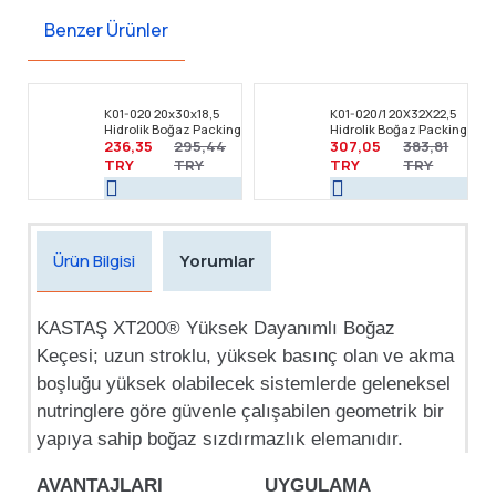
Benzer Ürünler
K01-020 20x30x18,5
K01-020/1 20X32X22,5
Hidrolik Boğaz Packing
Hidrolik Boğaz Packing
236,35
295,44
307,05
383,81
TRY
TRY
TRY
TRY
Ürün Bilgisi
Yorumlar
KASTAŞ XT200® Yüksek Dayanımlı Boğaz
Keçesi; uzun stroklu, yüksek basınç olan ve akma
boşluğu yüksek olabilecek sistemlerde geleneksel
nutringlere göre güvenle çalışabilen geometrik bir
yapıya sahip boğaz sızdırmazlık elemanıdır.
AVANTAJLARI
UYGULAMA