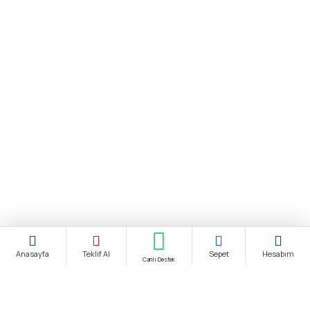
Anasayfa
Teklif Al
Sepet
Hesabım
Canlı Destek
Şirket Ünvanı:
biendustri.com
Adres:
İkitelli O.S.B. Eskoop Sanayi Sitesi / İstanbul