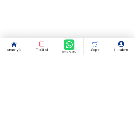
Anasayfa
Teklif Al
Sepet
Hesabım
Canlı Destek
Şirket Ünvanı:
biendustri.com
Adres:
İkitelli O.S.B. Eskoop Sanayi Sitesi / İstanbul
KDV:
Fiyatlarımıza K.D.V. Dahildir.
E-Posta:
satis@biendustri.com
Kurumsal
Hakkımızda
Mesafeli Satış Sözleşmesi