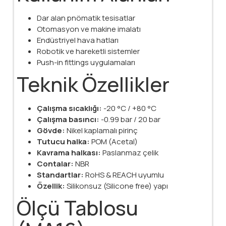
Dar alan pnömatik tesisatlar
Otomasyon ve makine imalatı
Endüstriyel hava hatları
Robotik ve hareketli sistemler
Push-in fittings uygulamaları
Teknik Özellikler
Çalışma sıcaklığı:
-20 °C / +80 °C
Çalışma basıncı:
-0.99 bar / 20 bar
Gövde:
Nikel kaplamalı pirinç
Tutucu halka:
POM (Acetal)
Kavrama halkası:
Paslanmaz çelik
Contalar:
NBR
Standartlar:
RoHS & REACH uyumlu
Özellik:
Silikonsuz (Silicone free) yapı
Ölçü Tablosu