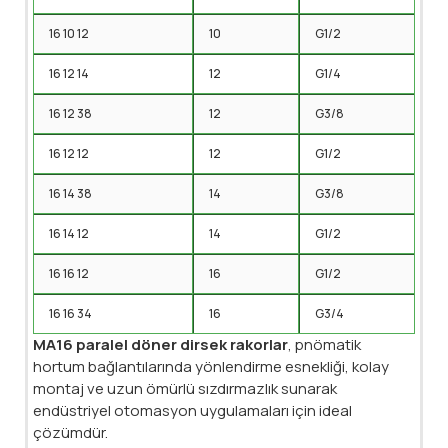
16 10 12
10
G1/2
16 12 14
12
G1/4
16 12 38
12
G3/8
16 12 12
12
G1/2
16 14 38
14
G3/8
16 14 12
14
G1/2
16 16 12
16
G1/2
16 16 34
16
G3/4
MA16 paralel döner dirsek rakorlar
, pnömatik
hortum bağlantılarında yönlendirme esnekliği, kolay
montaj ve uzun ömürlü sızdırmazlık sunarak
endüstriyel otomasyon uygulamaları için ideal
çözümdür.