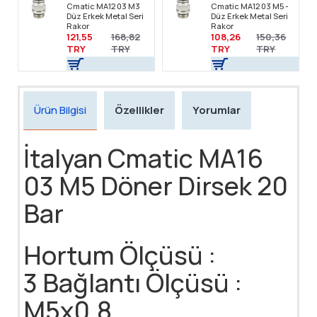
Cmatic MA12 03 M3
Cmatic MA12 03 M5 -
Düz Erkek Metal Seri
Düz Erkek Metal Seri
Rakor
Rakor
121,55
168,82
108,26
150,36
TRY
TRY
TRY
TRY
Ürün Bilgisi
Özellikler
Yorumlar
İtalyan Cmatic MA16
03 M5 Döner Dirsek 20
Bar
Hortum Ölçüsü :
3 Bağlantı Ölçüsü :
M5x0,8