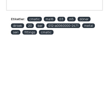
Etiketler:
cmatic
ma16
03
m5
döner
dirsek
20
bar
012-a0060000-2471
metal
seri
fittings
cmatic