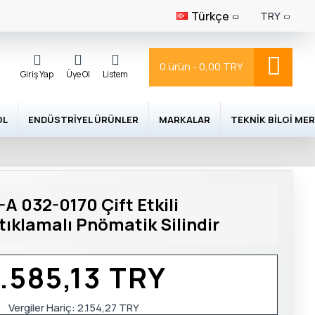
Türkçe
TRY
0 ürün - 0,00 TRY
Giriş Yap
Üye Ol
Listem
OL
ENDÜSTRIYEL ÜRÜNLER
MARKALAR
TEKNIK BILGI MER
 032-0170 Çift Etkili
tıklamalı Pnömatik Silindir
.585,13 TRY
Vergiler Hariç:
2.154,27 TRY