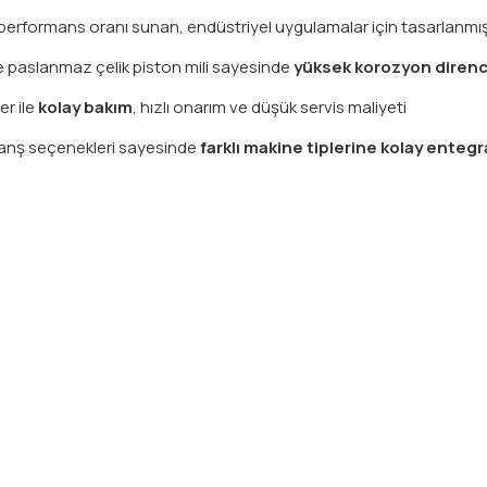
erformans oranı sunan, endüstriyel uygulamalar için tasarlanmı
e paslanmaz çelik piston mili sayesinde
yüksek korozyon direnc
er ile
kolay bakım
, hızlı onarım ve düşük servis maliyeti
lanş seçenekleri sayesinde
farklı makine tiplerine kolay enteg