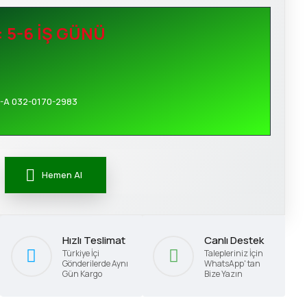
: 5-6 İŞ GÜNÜ
-A 032-0170-2983
Hemen Al
Hızlı Teslimat
Canlı Destek
Türkiye İçi
Talepleriniz İçin
Gönderilerde Aynı
WhatsApp' tan
Gün Kargo
Bize Yazın