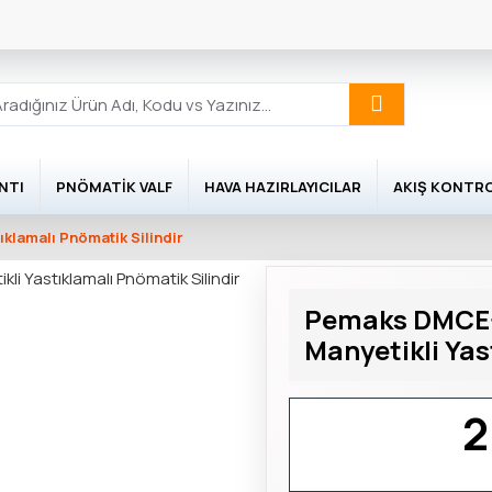
NTI
PNÖMATIK VALF
HAVA HAZIRLAYICILAR
AKIŞ KONTR
ıklamalı Pnömatik Silindir
Pemaks DMCE-A
Manyetikli Yas
2