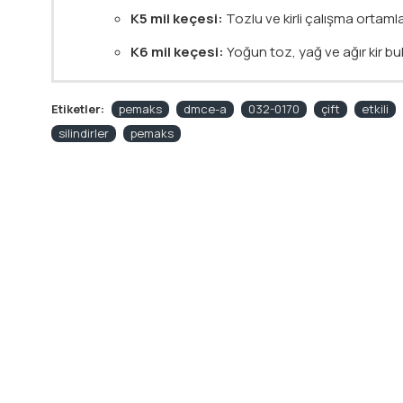
K5 mil keçesi:
Tozlu ve kirli çalışma ortamları
K6 mil keçesi:
Yoğun toz, yağ ve ağır kir bu
Etiketler:
pemaks
dmce-a
032-0170
çift
etkili
silindirler
pemaks