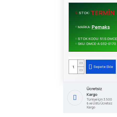
TERMIN 
STOK:
Pemaks
MARKA:
STOK KODU:
51.S DMCE
SKU:
DMCE-A 032-0170
Sepete Ekle
Ücretsiz
Kargo
Türkiye İçin 3.500
₺ ve Üstü Ücretsiz
Kargo