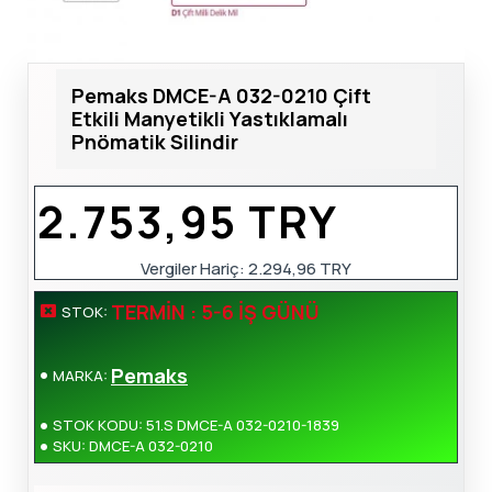
Pemaks DMCE-A 032-0210 Çift
Etkili Manyetikli Yastıklamalı
Pnömatik Silindir
2.753,95 TRY
Vergiler Hariç: 2.294,96 TRY
TERMIN : 5-6 İŞ GÜNÜ
STOK:
Pemaks
MARKA:
STOK KODU:
51.S DMCE-A 032-0210-1839
SKU:
DMCE-A 032-0210