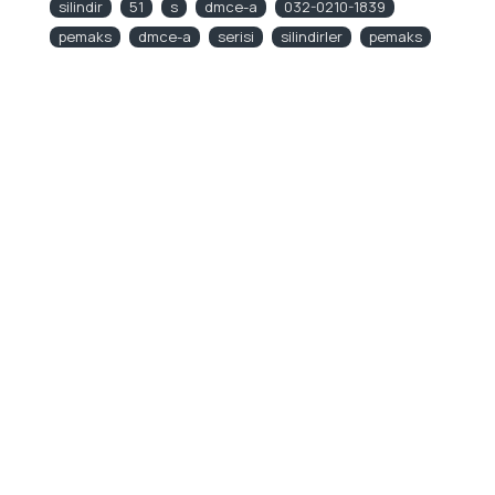
silindir
51
s
dmce-a
032-0210-1839
pemaks
dmce-a
serisi
silindirler
pemaks