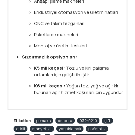
Ahşap işleme makineleri
Endüstriyel otomasyon ve üretim hatları
CNC ve takım tezgâhları
Paketleme makineleri
Montaj ve üretim tesisleri
Sızdırmazlık opsiyonları:
K5 mil keçesi:
Tozlu ve kirli çalışma
ortamları için geliştirilmiştir
K6 mil keçesi:
Yoğun toz, yağ ve ağır kir
bulunan ağır hizmet koşulları için uygundur
Etiketler:
pemaks
dmce-a
032-0210
çift
etkili
manyetikli
yastıklamalı
pnömatik