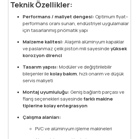
Teknik Özellikler:
Performans / maliyet dengesi:
Optimum fiyat–
performans oranı sunan, endüstriyel uygulamalar
için tasarlanmış pnömatik yapı
Malzeme kalitesi:
Alaşımlı alüminyum kapaklar
ve paslanmaz çelik piston mili sayesinde
yüksek
korozyon direnci
Tasarım yapısı:
Modüler ve değiştirilebilir
bileşenler ile
kolay bakım
, hızlı onarım ve düşük
servis maliyeti
Montaj uyumluluğu:
Geniş bağlantı parçası ve
flanş seçenekleri sayesinde
farklı makine
tiplerine kolay entegrasyon
Çalışma alanları:
PVC ve alüminyum işleme makineleri