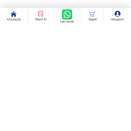
Anasayfa
Teklif Al
Sepet
Hesabım
Canlı Destek
Şirket Ünvanı:
biendustri.com
Adres:
İkitelli O.S.B. Eskoop Sanayi Sitesi / İstanbul
KDV:
Fiyatlarımıza K.D.V. Dahildir.
E-Posta:
satis@biendustri.com
Kurumsal
Hakkımızda
Mesafeli Satış Sözleşmesi
Gizlilik Politikası
Kişisel Verilerin Korunması
Çerez Aydınlatma Metni