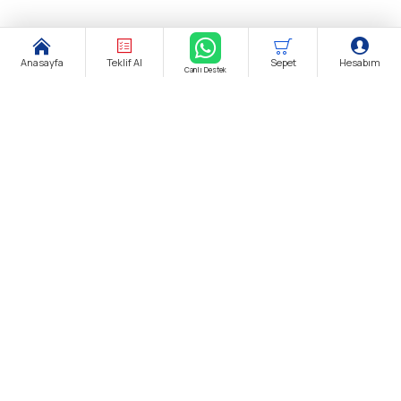
Anasayfa
Teklif Al
Sepet
Hesabım
Canlı Destek
Şirket Ünvanı:
biendustri.com
Adres:
İkitelli O.S.B. Eskoop Sanayi Sitesi / İstanbul
KDV:
Fiyatlarımıza K.D.V. Dahildir.
E-Posta:
satis@biendustri.com
Kurumsal
Hakkımızda
Mesafeli Satış Sözleşmesi
Gizlilik Politikası
Kişisel Verilerin Korunması