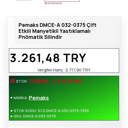
Pemaks DMCE-A 032-0375 Çift
Etkili Manyetikli Yastıklamalı
Pnömatik Silindir
3.261,48 TRY
Vergiler Hariç: 2.717,90 TRY
TERMIN : 5-6 İŞ GÜNÜ
STOK:
Pemaks
MARKA:
STOK KODU:
51.S DMCE-A 032-0375-1930
SKU:
DMCE-A 032-0375