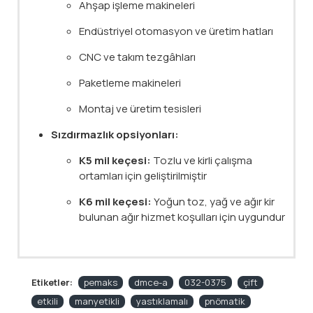
Ahşap işleme makineleri
Endüstriyel otomasyon ve üretim hatları
CNC ve takım tezgâhları
Paketleme makineleri
Montaj ve üretim tesisleri
Sızdırmazlık opsiyonları:
K5 mil keçesi:
Tozlu ve kirli çalışma
ortamları için geliştirilmiştir
K6 mil keçesi:
Yoğun toz, yağ ve ağır kir
bulunan ağır hizmet koşulları için uygundur
Etiketler:
pemaks
dmce-a
032-0375
çift
etkili
manyetikli
yastıklamalı
pnömatik