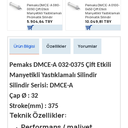
Pemaks DMCE-A 080-
Pemaks DMCE-A 0100-
0090 Çift Etkili
0450 Çift Etkili
Manyetikli Yastıklamalı
Manyetikli Yastıklamalı
Pnömatik Silindir
Pnömatik Silindir
5.904,64 TRY
10.049,81 TRY
Ürün Bilgisi
Özellikler
Yorumlar
Pemaks DMCE-A 032-0375 Çift Etkili
Manyetikli Yastıklamalı Silindir
Silindir Serisi: DMCE-A
Çap Ø : 32
Stroke(mm) : 375
Teknik Özellikler:
Performans / maliyet