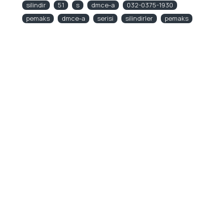
silindir
51
s
dmce-a
032-0375-1930
pemaks
dmce-a
serisi
silindirler
pemaks