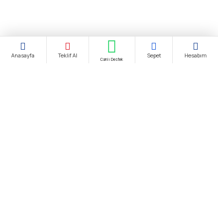
Anasayfa
Teklif Al
Sepet
Hesabım
Canlı Destek
Şirket Ünvanı:
biendustri.com
Adres:
İkitelli O.S.B. Eskoop Sanayi Sitesi / İstanbul
KDV:
Fiyatlarımıza K.D.V. Dahildir.
E-Posta:
satis@biendustri.com
Kurumsal
Hakkımızda
Mesafeli Satış Sözleşmesi
Gizlilik Politikası