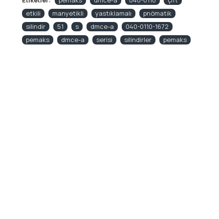
Etiketler:
pemaks
dmce-a
040-0110
çift
etkili
manyetikli
yastıklamalı
pnömatik
silindir
51
s
dmce-a
040-0110-1672
pemaks
dmce-a
serisi
silindirler
pemaks