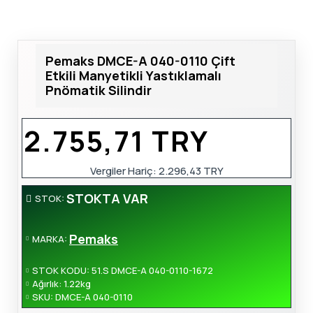
Pemaks DMCE-A 040-0110 Çift
Etkili Manyetikli Yastıklamalı
Pnömatik Silindir
2.755,71 TRY
Vergiler Hariç:
2.296,43 TRY
STOKTA VAR
STOK:
Pemaks
MARKA:
STOK KODU:
51.S DMCE-A 040-0110-1672
Ağırlık:
1.22kg
SKU:
DMCE-A 040-0110