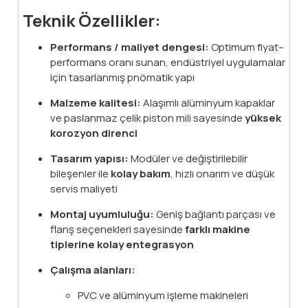
Teknik Özellikler:
Performans / maliyet dengesi:
Optimum fiyat–
performans oranı sunan, endüstriyel uygulamalar
için tasarlanmış pnömatik yapı
Malzeme kalitesi:
Alaşımlı alüminyum kapaklar
ve paslanmaz çelik piston mili sayesinde
yüksek
korozyon direnci
Tasarım yapısı:
Modüler ve değiştirilebilir
bileşenler ile
kolay bakım
, hızlı onarım ve düşük
servis maliyeti
Montaj uyumluluğu:
Geniş bağlantı parçası ve
flanş seçenekleri sayesinde
farklı makine
tiplerine kolay entegrasyon
Çalışma alanları:
PVC ve alüminyum işleme makineleri