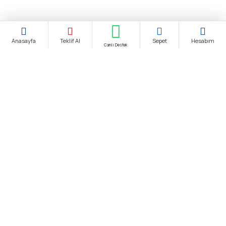
Anasayfa
Teklif Al
Sepet
Hesabım
Canlı Destek
Şirket Ünvanı:
biendustri.com
Adres:
İkitelli O.S.B. Eskoop Sanayi Sitesi / İstanbul
KDV:
Fiyatlarımıza K.D.V. Dahildir.
E-Posta:
satis@biendustri.com
Kurumsal
Hakkımızda
Mesafeli Satış Sözleşmesi
Gizlilik Politikası
Kişisel Verilerin Korunması