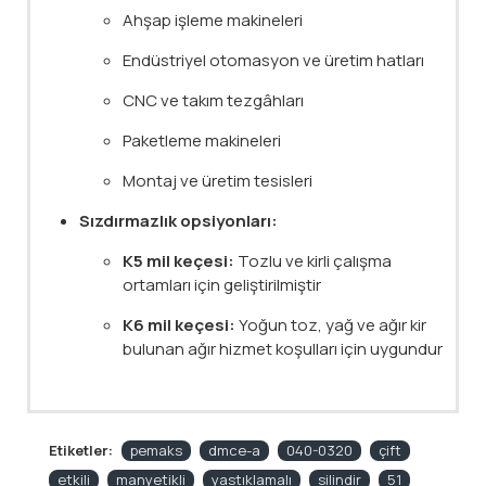
Ahşap işleme makineleri
Endüstriyel otomasyon ve üretim hatları
CNC ve takım tezgâhları
Paketleme makineleri
Montaj ve üretim tesisleri
Sızdırmazlık opsiyonları:
K5 mil keçesi:
Tozlu ve kirli çalışma
ortamları için geliştirilmiştir
K6 mil keçesi:
Yoğun toz, yağ ve ağır kir
bulunan ağır hizmet koşulları için uygundur
Etiketler:
pemaks
dmce-a
040-0320
çift
etkili
manyetikli
yastıklamalı
silindir
51