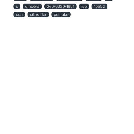
s
dmce-a
040-0320-1681
iso
15552
seri
silindirler
pemaks