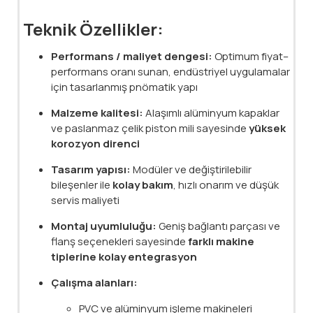
Teknik Özellikler:
Performans / maliyet dengesi:
Optimum fiyat–
performans oranı sunan, endüstriyel uygulamalar
için tasarlanmış pnömatik yapı
Malzeme kalitesi:
Alaşımlı alüminyum kapaklar
ve paslanmaz çelik piston mili sayesinde
yüksek
korozyon direnci
Tasarım yapısı:
Modüler ve değiştirilebilir
bileşenler ile
kolay bakım
, hızlı onarım ve düşük
servis maliyeti
Montaj uyumluluğu:
Geniş bağlantı parçası ve
flanş seçenekleri sayesinde
farklı makine
tiplerine kolay entegrasyon
Çalışma alanları:
PVC ve alüminyum işleme makineleri