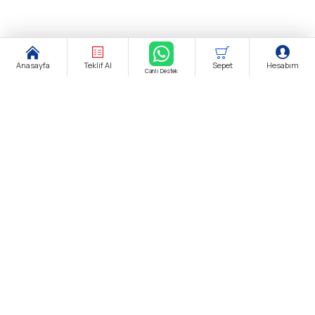
Anasayfa
Teklif Al
Sepet
Hesabım
Canlı Destek
Şirket Ünvanı:
biendustri.com
Adres:
İkitelli O.S.B. Eskoop Sanayi Sitesi / İstanbul
KDV:
Fiyatlarımıza K.D.V. Dahildir.
E-Posta:
satis@biendustri.com
Kurumsal
Hakkımızda
Mesafeli Satış Sözleşmesi
Gizlilik Politikası
Kişisel Verilerin Korunması