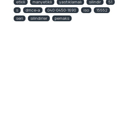
etkili
manyetikli
yastıklamalı
silindir
51
s
dmce-a
040-0450-1690
iso
15552
seri
silindirler
pemaks