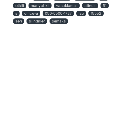
etkili
manyetikli
yastıklamalı
silindir
51
s
dmce-a
050-0500-1727
iso
15552
seri
silindirler
pemaks