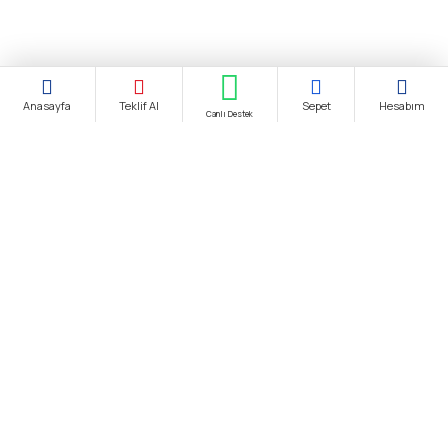
Anasayfa
Teklif Al
Sepet
Hesabım
Canlı Destek
Şirket Ünvanı:
biendustri.com
Adres:
İkitelli O.S.B. Eskoop Sanayi Sitesi / İstanbul
KDV:
Fiyatlarımıza K.D.V. Dahildir.
E-Posta:
satis@biendustri.com
Kurumsal
Hakkımızda
Mesafeli Satış Sözleşmesi
Gizlilik Politikası