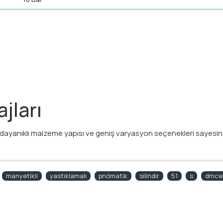
jları
ma, dayanıklı malzeme yapısı ve geniş varyasyon seçenekleri sayes
manyetikli
yastıklamalı
pnömatik
silindir
51
s
dmce