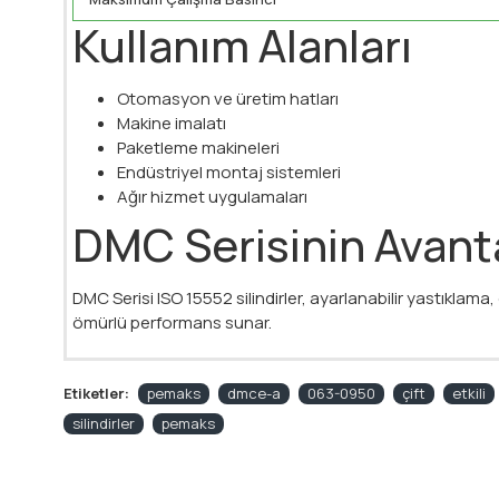
Kullanım Alanları
Otomasyon ve üretim hatları
Makine imalatı
Paketleme makineleri
Endüstriyel montaj sistemleri
Ağır hizmet uygulamaları
DMC Serisinin Avanta
DMC Serisi ISO 15552 silindirler, ayarlanabilir yastıkla
ömürlü performans sunar.
Etiketler:
pemaks
dmce-a
063-0950
çift
etkili
silindirler
pemaks