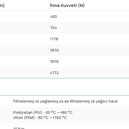
mm)
İtme Kuvveti (N)
482
754
1178
1870
3016
4712
Filtrelenmiş ve yağlanmış ya da filtrelenmiş ve yağsız hava
Poliüretan (PU): -20 °C ~ +80 °C
Viton (FKM): -30 °C ~ +150 °C
10 Bar