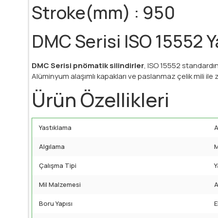
Stroke(mm) : 950
DMC Serisi ISO 15552 Ya
DMC Serisi pnömatik silindirler
, ISO 15552 standardı
Alüminyum alaşımlı kapakları ve paslanmaz çelik mili ile z
Ürün Özellikleri
Yastıklama
A
Algılama
M
Çalışma Tipi
Y
Mil Malzemesi
A
Boru Yapısı
E