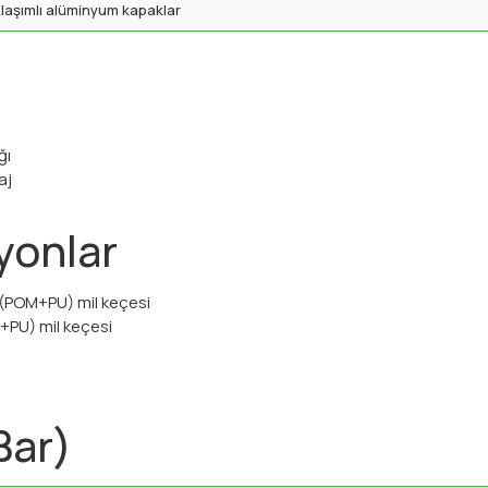
laşımlı alüminyum kapaklar
ğı
aj
yonlar
lı (POM+PU) mil keçesi
Z+PU) mil keçesi
Bar)