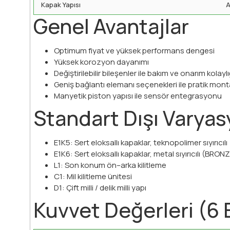
Kapak Yapısı
A
Genel Avantajlar
Optimum fiyat ve yüksek performans dengesi
Yüksek korozyon dayanımı
Değiştirilebilir bileşenler ile bakım ve onarım kolaylı
Geniş bağlantı elemanı seçenekleri ile pratik mont
Manyetik piston yapısı ile sensör entegrasyonu
Standart Dışı Varyas
E1K5: Sert eloksallı kapaklar, teknopolimer sıyırıcı
E1K6: Sert eloksallı kapaklar, metal sıyırıcılı (BRON
L1: Son konum ön–arka kilitleme
C1: Mil kilitleme ünitesi
D1: Çift milli / delik milli yapı
Kuvvet Değerleri (6 