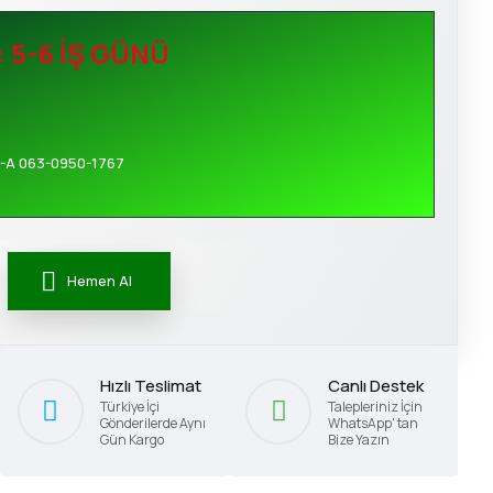
: 5-6 İŞ GÜNÜ
-A 063-0950-1767
Hemen Al
Hızlı Teslimat
Canlı Destek
Türkiye İçi
Talepleriniz İçin
Gönderilerde Aynı
WhatsApp' tan
Gün Kargo
Bize Yazın