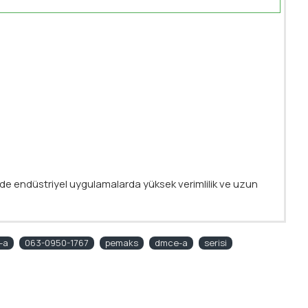
inde endüstriyel uygulamalarda yüksek verimlilik ve uzun
-a
063-0950-1767
pemaks
dmce-a
serisi