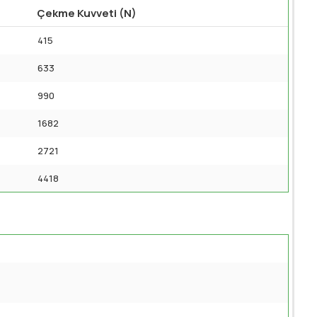
Çekme Kuvveti (N)
415
633
990
1682
2721
4418