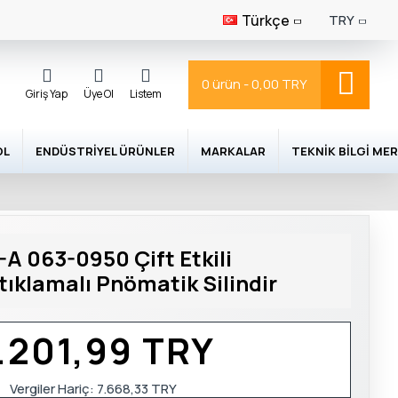
Türkçe
TRY
0 ürün - 0,00 TRY
Giriş Yap
Üye Ol
Listem
OL
ENDÜSTRIYEL ÜRÜNLER
MARKALAR
TEKNIK BILGI MER
 063-0950 Çift Etkili
tıklamalı Pnömatik Silindir
.201,99 TRY
Vergiler Hariç:
7.668,33 TRY