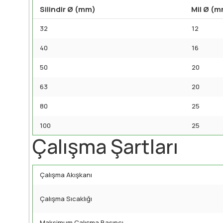
Silindir Ø (mm)
Mil Ø (
32
12
40
16
50
20
63
20
80
25
100
25
Çalışma Şartları
Çalışma Akışkanı
Çalışma Sıcaklığı
Maksimum Çalışma Basıncı