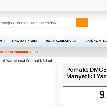
NTI
PNÖMATIK VALF
HAVA HAZIRLAYICILAR
AKIŞ KONTR
ıklamalı Pnömatik Silindir
Pemaks DMCE-A
Manyetikli Yas
9