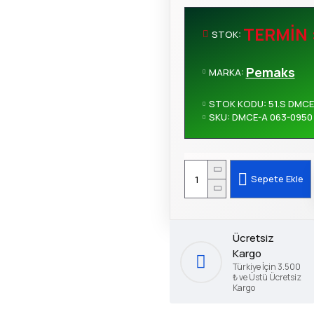
TERMIN 
STOK:
Pemaks
MARKA:
STOK KODU:
51.S DMCE
SKU:
DMCE-A 063-0950
Sepete Ekle
Ücretsiz
Kargo
Türkiye İçin 3.500
₺ ve Üstü Ücretsiz
Kargo