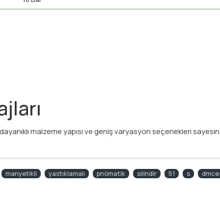
jları
ma, dayanıklı malzeme yapısı ve geniş varyasyon seçenekleri sayes
manyetikli
yastıklamalı
pnömatik
silindir
51
s
dmce