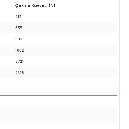
Çekme Kuvveti (N)
415
633
990
1682
2721
4418