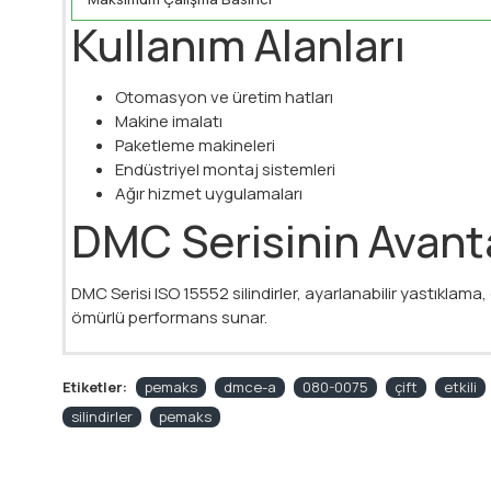
Kullanım Alanları
Otomasyon ve üretim hatları
Makine imalatı
Paketleme makineleri
Endüstriyel montaj sistemleri
Ağır hizmet uygulamaları
DMC Serisinin Avanta
DMC Serisi ISO 15552 silindirler, ayarlanabilir yastıkla
ömürlü performans sunar.
Etiketler:
pemaks
dmce-a
080-0075
çift
etkili
silindirler
pemaks