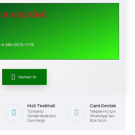
: 5-6 İŞ GÜNÜ
-A 080-0075-1775
Hemen Al
Hızlı Teslimat
Canlı Destek
Türkiye İçi
Talepleriniz İçin
Gönderilerde Aynı
WhatsApp' tan
Gün Kargo
Bize Yazın