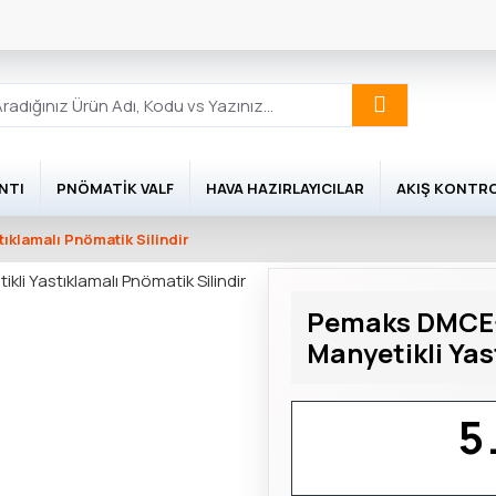
NTI
PNÖMATIK VALF
HAVA HAZIRLAYICILAR
AKIŞ KONTR
ıklamalı Pnömatik Silindir
Pemaks DMCE-A
Manyetikli Yas
5