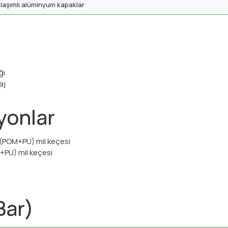
laşımlı alüminyum kapaklar
ğı
aj
yonlar
lı (POM+PU) mil keçesi
Z+PU) mil keçesi
Bar)