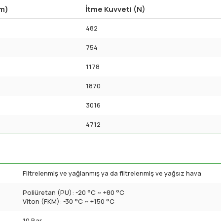
mm)
İtme Kuvveti (N)
482
754
1178
1870
3016
4712
Filtrelenmiş ve yağlanmış ya da filtrelenmiş ve yağsız hava
Poliüretan (PU): -20 °C ~ +80 °C
Viton (FKM): -30 °C ~ +150 °C
10 Bar