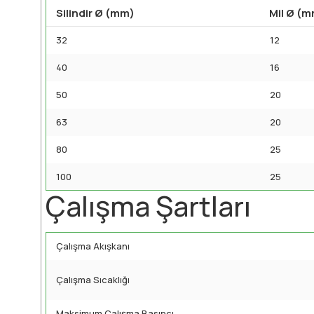
Silindir Ø (mm)
Mil Ø (
32
12
40
16
50
20
63
20
80
25
100
25
Çalışma Şartları
Çalışma Akışkanı
Çalışma Sıcaklığı
Maksimum Çalışma Basıncı