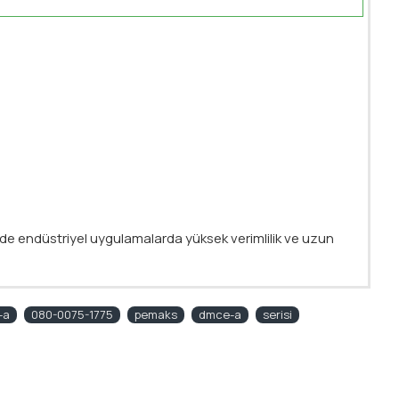
inde endüstriyel uygulamalarda yüksek verimlilik ve uzun
-a
080-0075-1775
pemaks
dmce-a
serisi