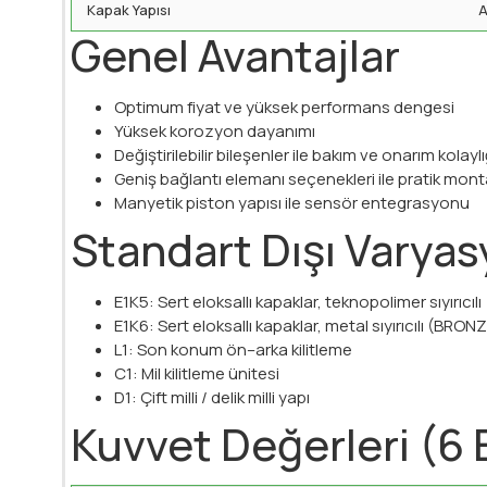
Kapak Yapısı
A
Genel Avantajlar
Optimum fiyat ve yüksek performans dengesi
Yüksek korozyon dayanımı
Değiştirilebilir bileşenler ile bakım ve onarım kolaylı
Geniş bağlantı elemanı seçenekleri ile pratik mont
Manyetik piston yapısı ile sensör entegrasyonu
Standart Dışı Varyas
E1K5: Sert eloksallı kapaklar, teknopolimer sıyırıcı
E1K6: Sert eloksallı kapaklar, metal sıyırıcılı (BRON
L1: Son konum ön–arka kilitleme
C1: Mil kilitleme ünitesi
D1: Çift milli / delik milli yapı
Kuvvet Değerleri (6 