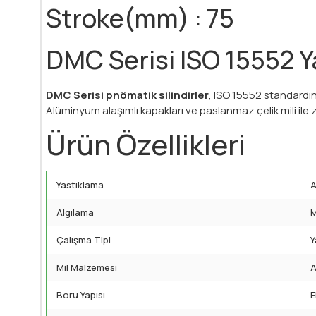
Stroke(mm) : 75
DMC Serisi ISO 15552 Ya
DMC Serisi pnömatik silindirler
, ISO 15552 standardı
Alüminyum alaşımlı kapakları ve paslanmaz çelik mili ile z
Ürün Özellikleri
Yastıklama
A
Algılama
M
Çalışma Tipi
Y
Mil Malzemesi
A
Boru Yapısı
E