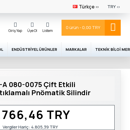
Türkçe
TRY
0 ürün - 0,00 TRY
Giriş Yap
Üye Ol
Listem
OL
ENDÜSTRIYEL ÜRÜNLER
MARKALAR
TEKNIK BILGI MER
 080-0075 Çift Etkili
tıklamalı Pnömatik Silindir
.766,46 TRY
Vergiler Hariç:
4.805,39 TRY