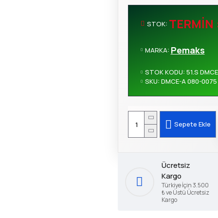
TERMIN 
STOK:
Pemaks
MARKA:
STOK KODU:
51.S DMCE
SKU:
DMCE-A 080-0075
Sepete Ekle
Ücretsiz
Kargo
Türkiye İçin 3.500
₺ ve Üstü Ücretsiz
Kargo