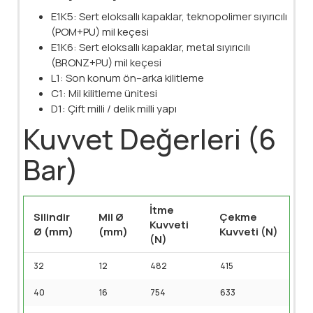
E1K5: Sert eloksallı kapaklar, teknopolimer sıyırıcılı
(POM+PU) mil keçesi
E1K6: Sert eloksallı kapaklar, metal sıyırıcılı
(BRONZ+PU) mil keçesi
L1: Son konum ön–arka kilitleme
C1: Mil kilitleme ünitesi
D1: Çift milli / delik milli yapı
Kuvvet Değerleri (6
Bar)
İtme
Silindir
Mil Ø
Çekme
Kuvveti
Ø (mm)
(mm)
Kuvveti (N)
(N)
32
12
482
415
40
16
754
633