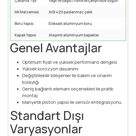
Çalışma Tipi
Yağlı ve yağsız hava ile çalışmaya uygun
Mil Malzemesi
AISI 420 paslanmaz çelik
Boru Yapısı
Eloksallı alüminyum boru
Kapak Yapısı
Alaşımlı alüminyum kapaklar
Genel Avantajlar
Optimum fiyat ve yüksek performans dengesi
Yüksek korozyon dayanımı
Değiştirilebilir bileşenler ile bakım ve onarım
kolaylığı
Geniş bağlantı elemanı seçenekleri ile pratik
montaj
Manyetik piston yapısı ile sensör entegrasyonu
Standart Dışı
Varyasyonlar