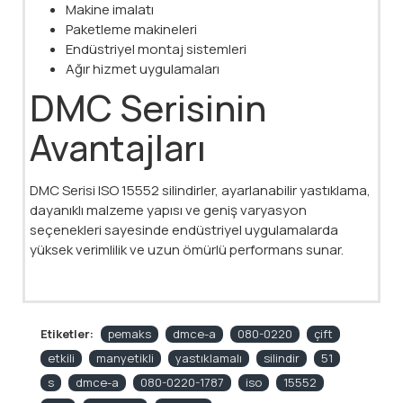
Makine imalatı
Paketleme makineleri
Endüstriyel montaj sistemleri
Ağır hizmet uygulamaları
DMC Serisinin
Avantajları
DMC Serisi ISO 15552 silindirler, ayarlanabilir yastıklama,
dayanıklı malzeme yapısı ve geniş varyasyon
seçenekleri sayesinde endüstriyel uygulamalarda
yüksek verimlilik ve uzun ömürlü performans sunar.
Etiketler:
pemaks
dmce-a
080-0220
çift
etkili
manyetikli
yastıklamalı
silindir
51
s
dmce-a
080-0220-1787
iso
15552