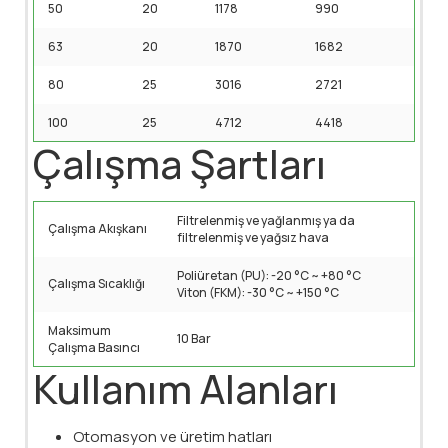
50
20
1178
990
63
20
1870
1682
80
25
3016
2721
100
25
4712
4418
Çalışma Şartları
Filtrelenmiş ve yağlanmış ya da
Çalışma Akışkanı
filtrelenmiş ve yağsız hava
Poliüretan (PU): -20 °C ~ +80 °C
Çalışma Sıcaklığı
Viton (FKM): -30 °C ~ +150 °C
Maksimum
10 Bar
Çalışma Basıncı
Kullanım Alanları
Otomasyon ve üretim hatları