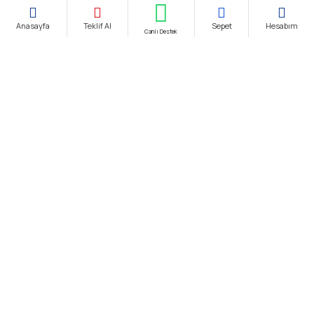
Anasayfa
Teklif Al
Sepet
Hesabım
Canlı Destek
Şirket Ünvanı:
biendustri.com
Adres:
İkitelli O.S.B. Eskoop Sanayi Sitesi / İstanbul
KDV:
Fiyatlarımıza K.D.V. Dahildir.
E-Posta:
satis@biendustri.com
Kurumsal
Hakkımızda
Mesafeli Satış Sözleşmesi
Gizlilik Politikası
Kişisel Verilerin Korunması
Çerez Aydınlatma Metni