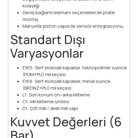
kolaylığı
Geniş bağlantı elemanı seçenekleri ile pratik
montaj
Manyetik piston yapısı ile sensör entegrasyonu
Standart Dışı
Varyasyonlar
E1K5: Sert eloksallı kapaklar, teknopolimer sıyırıcılı
(POM+PU) mil keçesi
E1K6: Sert eloksallı kapaklar, metal sıyırıcılı
(BRONZ+PU) mil keçesi
L1: Son konum ön–arka kilitleme
C1: Mil kilitleme ünitesi
D1: Çift milli / delik milli yapı
Kuvvet Değerleri (6
Bar)