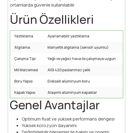
ortamlarda güvenle kullanılabilir.
Ürün Özellikleri
Yastıklama
Ayarlanabilir yastıklama
Algılama
Manyetik algılama (sensör uyumlu)
Çalışma Tipi
Yağlı ve yağsız hava ile çalışmaya uygun
Mil Malzemesi
AISI 420 paslanmaz çelik
Boru Yapısı
Eloksallı alüminyum boru
Kapak Yapısı
Alaşımlı alüminyum kapaklar
Genel Avantajlar
Optimum fiyat ve yüksek performans dengesi
Yüksek korozyon dayanımı
Değiştirilebilir bileşenler ile bakım ve onarım