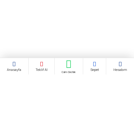
Anasayfa
Teklif Al
Sepet
Hesabım
Canlı Destek
Şirket Ünvanı:
biendustri.com
Adres:
İkitelli O.S.B. Eskoop Sanayi Sitesi / İstanbul
KDV:
Fiyatlarımıza K.D.V. Dahildir.
E-Posta:
satis@biendustri.com
Kurumsal