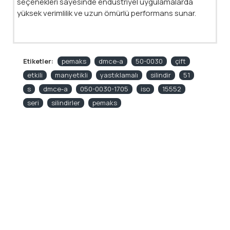
seçenekleri sayesinde endüstriyel uygulamalarda
yüksek verimlilik ve uzun ömürlü performans sunar.
Etiketler:
pemaks
dmce-a
50-0030
çift
etkili
manyetikli
yastıklamalı
silindir
51
s
dmce-a
050-0030-1705
iso
15552
seri
silindirler
pemaks