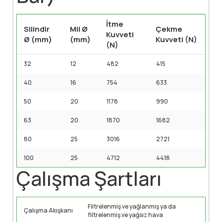
İtme
Silindir
Mil Ø
Çekme
Kuvveti
Ø (mm)
(mm)
Kuvveti (N)
(N)
32
12
482
415
40
16
754
633
50
20
1178
990
63
20
1870
1682
80
25
3016
2721
100
25
4712
4418
Çalışma Şartları
Filtrelenmiş ve yağlanmış ya da
Çalışma Akışkanı
filtrelenmiş ve yağsız hava