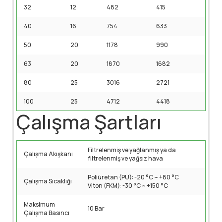
32
12
482
415
40
16
754
633
50
20
1178
990
63
20
1870
1682
80
25
3016
2721
100
25
4712
4418
Çalışma Şartları
Filtrelenmiş ve yağlanmış ya da
Çalışma Akışkanı
filtrelenmiş ve yağsız hava
Poliüretan (PU): -20 °C ~ +80 °C
Çalışma Sıcaklığı
Viton (FKM): -30 °C ~ +150 °C
Maksimum
10 Bar
Çalışma Basıncı