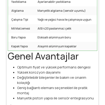
Yastıklama
Ayarlanabilir yastıklama
Algılama
Manyetik algılama (sensör uyumlu)
Çalışma Tipi
Yağlı ve yağsız hava ile çalışmaya uygun
Mil Malzemesi
AISI 420 paslanmaz çelik
Boru Yapısı
Eloksallı alüminyum boru
Kapak Yapısı
Alaşımlı alüminyum kapaklar
Genel Avantajlar
Optimum fiyat ve yüksek performans dengesi
Yüksek korozyon dayanımı
Değiştirilebilir bileşenler ile bakım ve onarım
kolaylığı
Geniş bağlantı elemanı seçenekleri ile pratik
montaj
Manyetik piston yapısı ile sensör entegrasyonu