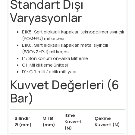
Standart Dışı
Varyasyonlar
E1K5: Sert eloksallı kapaklar, teknopolimer sıyırıcılı
(POM+PU) mil keçesi
E1K6: Sert eloksallı kapaklar, metal sıyırıcılı
(BRONZ+PU) mil keçesi
L1: Son konum ön–arka kilitleme
C1: Mil kilitleme ünitesi
D1: Çift milli / delik milli yapı
Kuvvet Değerleri (6
Bar)
İtme
Silindir
Mil Ø
Çekme
Kuvveti
Ø (mm)
(mm)
Kuvveti (N)
(N)