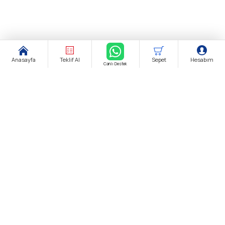
Anasayfa
Teklif Al
Sepet
Hesabım
Canlı Destek
Şirket Ünvanı:
biendustri.com
Adres:
İkitelli O.S.B. Eskoop Sanayi Sitesi / İstanbul
KDV:
Fiyatlarımıza K.D.V. Dahildir.
E-Posta:
satis@biendustri.com
Kurumsal
Hakkımızda
Mesafeli Satış Sözleşmesi
Gizlilik Politikası